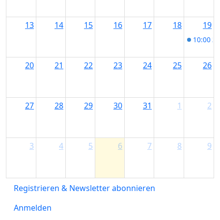
13
14
15
16
17
18
19
10:00
2
20
21
22
23
24
25
26
27
28
29
30
31
1
2
3
4
5
6
7
8
9
Registrieren & Newsletter abonnieren
Anmelden