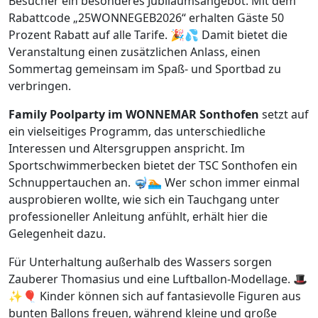
Besucher ein besonderes Jubiläumsangebot. Mit dem
Rabattcode „25WONNEGEB2026“ erhalten Gäste 50
Prozent Rabatt auf alle Tarife. 🎉💦 Damit bietet die
Veranstaltung einen zusätzlichen Anlass, einen
Sommertag gemeinsam im Spaß- und Sportbad zu
verbringen.
Family Poolparty im WONNEMAR Sonthofen
setzt auf
ein vielseitiges Programm, das unterschiedliche
Interessen und Altersgruppen anspricht. Im
Sportschwimmerbecken bietet der TSC Sonthofen ein
Schnuppertauchen an. 🤿🏊 Wer schon immer einmal
ausprobieren wollte, wie sich ein Tauchgang unter
professioneller Anleitung anfühlt, erhält hier die
Gelegenheit dazu.
Für Unterhaltung außerhalb des Wassers sorgen
Zauberer Thomasius und eine Luftballon-Modellage. 🎩
✨🎈 Kinder können sich auf fantasievolle Figuren aus
bunten Ballons freuen, während kleine und große