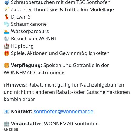
🤿 Schnuppertauchen mit dem TSC Sonthofen
🪄 Zauberer Thomasius & Luftballon-Modellage
💃 DJ Ivan S
🫧 Schaumkanone
🏊 Wasserparcours
🦭 Besuch von WONNI
🏰 Hüpfburg
🎁 Spiele, Aktionen und Gewinnmöglichkeiten
🍔
Verpflegung:
Speisen und Getränke in der
WONNEMAR Gastronomie
ℹ️
Hinweis:
Rabatt nicht gültig für Nachzahlgebühren
und nicht mit anderen Rabatt- oder Gutscheinaktionen
kombinierbar
📧
Kontakt:
sonthofen@wonnemar.de
🏢
Veranstalter:
WONNEMAR Sonthofen
ANZEIGE