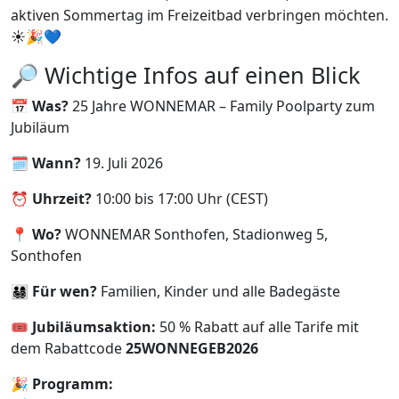
aktiven Sommertag im Freizeitbad verbringen möchten.
☀️🎉💙
🔎 Wichtige Infos auf einen Blick
📅
Was?
25 Jahre WONNEMAR – Family Poolparty zum
Jubiläum
🗓️
Wann?
19. Juli 2026
⏰
Uhrzeit?
10:00 bis 17:00 Uhr (CEST)
📍
Wo?
WONNEMAR Sonthofen, Stadionweg 5,
Sonthofen
👨‍👩‍👧‍👦
Für wen?
Familien, Kinder und alle Badegäste
🎟️
Jubiläumsaktion:
50 % Rabatt auf alle Tarife mit
dem Rabattcode
25WONNEGEB2026
🎉
Programm: