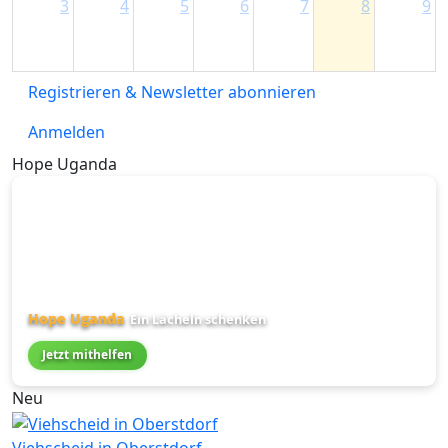
3
4
5
6
7
8
9
Registrieren & Newsletter abonnieren
Anmelden
Hope Uganda
Hope Uganda
Ein Lächeln schenken
Jetzt mithelfen
Neu
Viehscheid in Oberstdorf