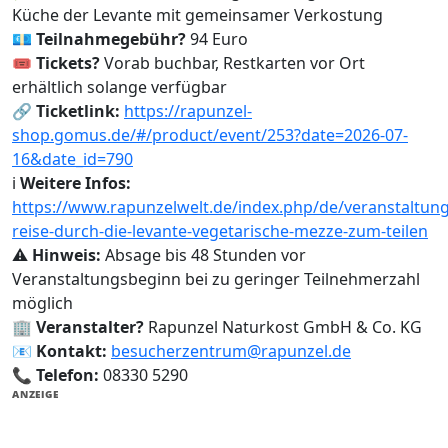
Küche der Levante mit gemeinsamer Verkostung
💶
Teilnahmegebühr?
94 Euro
🎟️
Tickets?
Vorab buchbar, Restkarten vor Ort
erhältlich solange verfügbar
🔗
Ticketlink:
https://rapunzel-
shop.gomus.de/#/product/event/253?date=2026-07-
16&date_id=790
ℹ️
Weitere Infos:
https://www.rapunzelwelt.de/index.php/de/veranstaltung
reise-durch-die-levante-vegetarische-mezze-zum-teilen
⚠️
Hinweis:
Absage bis 48 Stunden vor
Veranstaltungsbeginn bei zu geringer Teilnehmerzahl
möglich
🏢
Veranstalter?
Rapunzel Naturkost GmbH & Co. KG
📧
Kontakt:
besucherzentrum@rapunzel.de
📞
Telefon:
08330 5290
ANZEIGE