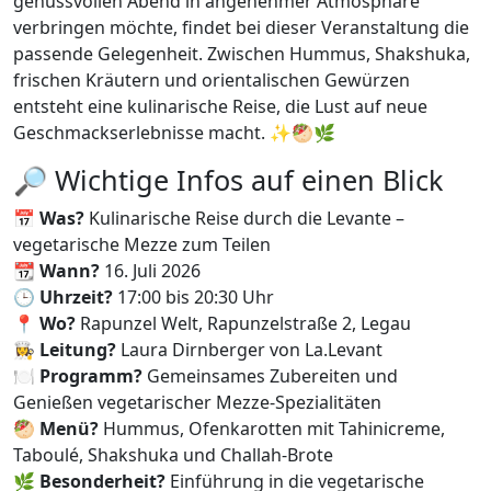
genussvollen Abend in angenehmer Atmosphäre
verbringen möchte, findet bei dieser Veranstaltung die
passende Gelegenheit. Zwischen Hummus, Shakshuka,
frischen Kräutern und orientalischen Gewürzen
entsteht eine kulinarische Reise, die Lust auf neue
Geschmackserlebnisse macht. ✨🥙🌿
🔎 Wichtige Infos auf einen Blick
📅
Was?
Kulinarische Reise durch die Levante –
vegetarische Mezze zum Teilen
📆
Wann?
16. Juli 2026
🕒
Uhrzeit?
17:00 bis 20:30 Uhr
📍
Wo?
Rapunzel Welt, Rapunzelstraße 2, Legau
👩‍🍳
Leitung?
Laura Dirnberger von La.Levant
🍽️
Programm?
Gemeinsames Zubereiten und
Genießen vegetarischer Mezze-Spezialitäten
🥙
Menü?
Hummus, Ofenkarotten mit Tahinicreme,
Taboulé, Shakshuka und Challah-Brote
🌿
Besonderheit?
Einführung in die vegetarische