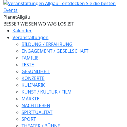
Direkt zum Inhalt
Planet
Allgäu
BESSER WISSEN WO WAS LOS IST
Kalender
Veranstaltungen
BILDUNG / ERFAHRUNG
ENGAGEMENT / GESELLSCHAFT
FAMILIE
FESTE
GESUNDHEIT
KONZERTE
KULINARIK
KUNST / KULTUR / FILM
MÄRKTE
NACHTLEBEN
SPIRITUALITÄT
SPORT
THEATER / BÜHNE