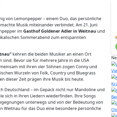
ang von Lemonpepper – einem Duo, das persönliche
achte Musik miteinander verbindet. Am 21. Juni
onpepper im
Gasthof Goldener Adler in Weitnau
und
musikalischen Sommerabend zum entspannten
tnau“
kehren die beiden Musiker an einen Ort
Ne
 sind. Bevor sie für mehrere Jahre in die USA
Gemeinsam mit ihren vier Söhnen zogen Conny und
Vi
lischen Wurzeln von Folk, Country und Bluegrass
n dieser Zeit prägen ihre Musik bis heute.
Kr
ach Deutschland – im Gepäck nicht nur Mandoline und
ie sich in ihren Liedern wiederfinden. Ihre Songs
Be
 Begegnungen unterwegs und von der Bedeutung von
 in Weitnau für das Duo eine besondere persönliche
Ol