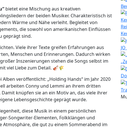
Be
u“
bietet eine Mischung aus kreativen
ngsliedern der beiden Musiker. Charakteristisch ist
edern Wärme und Nähe verleiht. Begleitet von
Re
ements, die sowohl von amerikanischen Einflüssen
Ke
u geprägt sind.
hten. Viele ihrer Texte greifen Erfahrungen aus
JO
rten, Menschen und Erinnerungen. Dadurch wirken
t großer Inszenierungen stehen die Songs selbst im
„Z
it viel Liebe zum Detail. 🎻🌾
Do
 Alben veröffentlicht: „Holding Hands“ im Jahr 2020
ell arbeiten Conny und Lemmi an ihrem dritten
Tr
amit knüpfen sie an ein Motiv an, das viele ihrer
Mu
 eigene Lebensgeschichte geprägt wurde.
elegenheit, diese Musik in einem persönlichen
nger-Songwriter-Elementen, Folkklängen und
nte Atmosphäre, die gut zu einem Sommerabend im