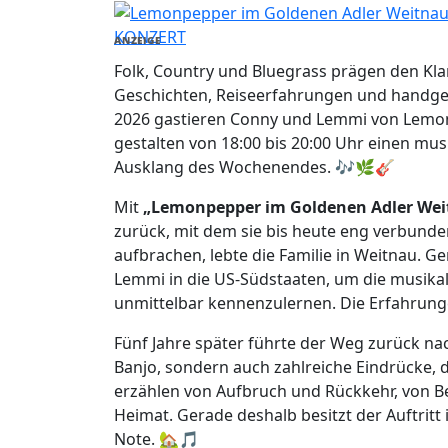
KONZERT
ANZEIGE
Folk, Country und Bluegrass prägen den Kl
Geschichten, Reiseerfahrungen und handgem
2026 gastieren Conny und Lemmi von Lem
gestalten von 18:00 bis 20:00 Uhr einen 
Ausklang des Wochenendes. 🎶🌿🎸
Mit
„Lemonpepper im Goldenen Adler Wei
zurück, mit dem sie bis heute eng verbunden
aufbrachen, lebte die Familie in Weitnau. 
Lemmi in die US-Südstaaten, um die musika
unmittelbar kennenzulernen. Die Erfahrunge
Fünf Jahre später führte der Weg zurück n
Banjo, sondern auch zahlreiche Eindrücke, d
erzählen von Aufbruch und Rückkehr, von
Heimat. Gerade deshalb besitzt der Auftritt
Note. 🏡🎵