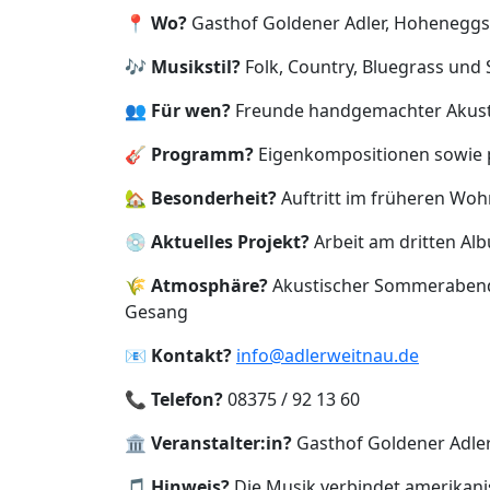
📍
Wo?
Gasthof Goldener Adler, Hoheneggs
🎶
Musikstil?
Folk, Country, Bluegrass und
👥
Für wen?
Freunde handgemachter Akust
🎸
Programm?
Eigenkompositionen sowie p
🏡
Besonderheit?
Auftritt im früheren Wo
💿
Aktuelles Projekt?
Arbeit am dritten A
🌾
Atmosphäre?
Akustischer Sommerabend
Gesang
📧
Kontakt?
info@adlerweitnau.de
📞
Telefon?
08375 / 92 13 60
🏛️
Veranstalter:in?
Gasthof Goldener Adle
🎵
Hinweis?
Die Musik verbindet amerikani