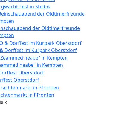
rgwacht-Fest in Steibis
inschauabend der Oldtimerfreunde
mpten
 & Dorffest im Kurpark Oberstdorf
eammed heabe" in Kempten
rffest Oberstdorf
achtenmarkt in Pfronten
sik