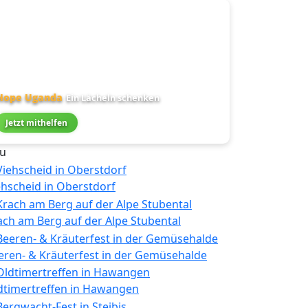
Hope Uganda
Ein Lächeln schenken
Jetzt mithelfen
u
ehscheid in Oberstdorf
ach am Berg auf der Alpe Stubental
eren- & Kräuterfest in der Gemüsehalde
dtimertreffen in Hawangen