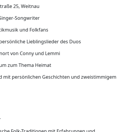
traße 25, Weitnau
 Singer-Songwriter
ikmusik und Folkfans
ersönliche Lieblingslieder des Duos
hnort von Conny und Lemmi
lbum zum Thema Heimat
 mit persönlichen Geschichten und zweistimmigem
r
sche Folk-Traditionen mit Erfahrungen und