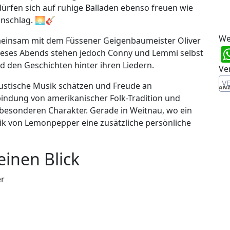
ürfen sich auf ruhige Balladen ebenso freuen wie
inschlag. 🌅🎸
We
einsam mit dem Füssener Geigenbaumeister Oliver
ieses Abends stehen jedoch Conny und Lemmi selbst
d den Geschichten hinter ihren Liedern.
Ve
V
akustische Musik schätzen und Freude an
ANZ
indung von amerikanischer Folk-Tradition und
 besonderen Charakter. Gerade in Weitnau, wo ein
sik von Lemonpepper eine zusätzliche persönliche
einen Blick
er