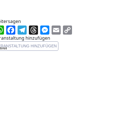
itersagen
WhatsApp
Facebook
Telegram
Threads
Messenger
Email
Copy
Link
ranstaltung hinzufügen
ERANSTALTUNG HINZUFÜGEN
EIGE