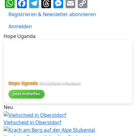
WhatsApp
Facebook
Telegram
Threads
Messenger
Email
Copy
Link
Registrieren & Newsletter abonnieren
Anmelden
Hope Uganda
Hope Uganda
Ein Lächeln schenken
Jetzt mithelfen
Neu
Viehscheid in Oberstdorf