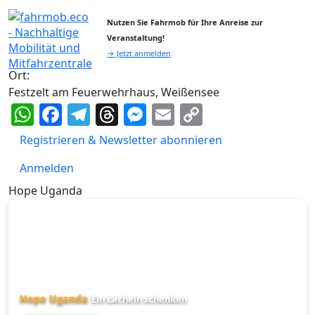
Nutzen Sie Fahrmob für Ihre Anreise zur
Veranstaltung!
→ Jetzt anmelden
Ort:
Festzelt am Feuerwehrhaus, Weißensee
WhatsApp
Facebook
Telegram
Threads
Messenger
Email
Copy
Link
Registrieren & Newsletter abonnieren
Anmelden
Hope Uganda
Hope Uganda
Ein Lächeln schenken