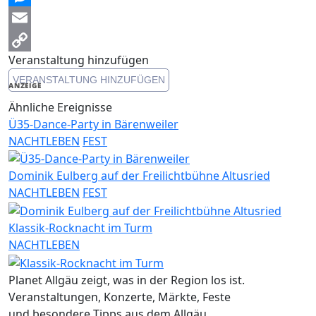
Messenger
Email
Veranstaltung hinzufügen
Copy
VERANSTALTUNG HINZUFÜGEN
Link
ANZEIGE
Ähnliche Ereignisse
Ü35-Dance-Party in Bärenweiler
NACHTLEBEN
FEST
Dominik Eulberg auf der Freilichtbühne Altusried
NACHTLEBEN
FEST
Klassik-Rocknacht im Turm
NACHTLEBEN
Planet Allgäu zeigt, was in der Region los ist.
Veranstaltungen, Konzerte, Märkte, Feste
und besondere Tipps aus dem Allgäu