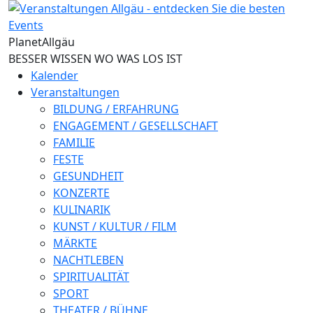
Direkt zum Inhalt
Planet
Allgäu
BESSER WISSEN WO WAS LOS IST
Kalender
Veranstaltungen
BILDUNG / ERFAHRUNG
ENGAGEMENT / GESELLSCHAFT
FAMILIE
FESTE
GESUNDHEIT
KONZERTE
KULINARIK
KUNST / KULTUR / FILM
MÄRKTE
NACHTLEBEN
SPIRITUALITÄT
SPORT
THEATER / BÜHNE