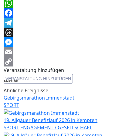
WhatsApp
Facebook
Telegram
Threads
Messenger
Email
Veranstaltung hinzufügen
Copy
VERANSTALTUNG HINZUFÜGEN
Link
ANZEIGE
Ähnliche Ereignisse
Gebirgsmarathon Immenstadt
SPORT
19. Allgäuer Benefizlauf 2026 in Kempten
SPORT
ENGAGEMENT / GESELLSCHAFT