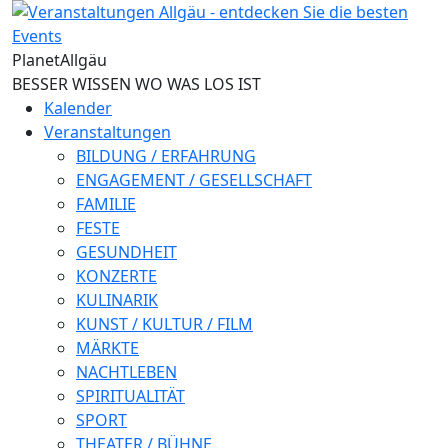
Direkt zum Inhalt
Planet
Allgäu
BESSER WISSEN WO WAS LOS IST
Kalender
Veranstaltungen
BILDUNG / ERFAHRUNG
ENGAGEMENT / GESELLSCHAFT
FAMILIE
FESTE
GESUNDHEIT
KONZERTE
KULINARIK
KUNST / KULTUR / FILM
MÄRKTE
NACHTLEBEN
SPIRITUALITÄT
SPORT
THEATER / BÜHNE