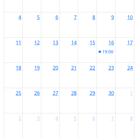
4
5
6
7
8
9
10
11
12
13
14
15
16
17
19:00
90 Jahre T
18
19
20
21
22
23
24
25
26
27
28
29
30
1
2
3
4
5
6
7
8