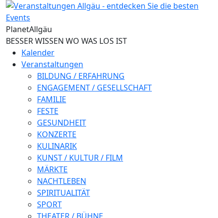
Direkt zum Inhalt
Planet
Allgäu
BESSER WISSEN WO WAS LOS IST
Kalender
Veranstaltungen
BILDUNG / ERFAHRUNG
ENGAGEMENT / GESELLSCHAFT
FAMILIE
FESTE
GESUNDHEIT
KONZERTE
KULINARIK
KUNST / KULTUR / FILM
MÄRKTE
NACHTLEBEN
SPIRITUALITÄT
SPORT
THEATER / BÜHNE