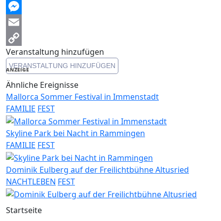
Threads
Messenger
Email
Veranstaltung hinzufügen
Copy
VERANSTALTUNG HINZUFÜGEN
Link
ANZEIGE
Ähnliche Ereignisse
Mallorca Sommer Festival in Immenstadt
FAMILIE
FEST
Skyline Park bei Nacht in Rammingen
FAMILIE
FEST
Dominik Eulberg auf der Freilichtbühne Altusried
NACHTLEBEN
FEST
Startseite