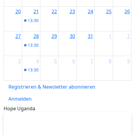
20
21
22
23
24
25
26
13:30
Aktiv im Alter: Geführte Radtour
27
28
29
30
31
1
2
13:30
Aktiv im Alter: Geführte Radtour
3
4
5
6
7
8
9
13:30
Aktiv im Alter: Geführte Radtour
Registrieren & Newsletter abonnieren
Anmelden
Hope Uganda