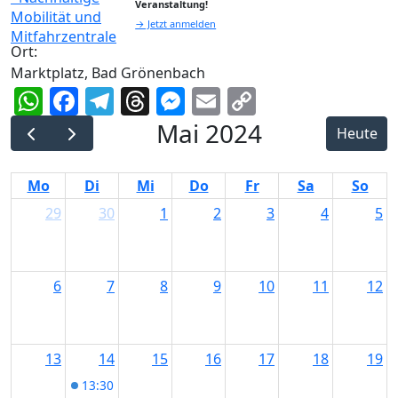
Veranstaltung!
→ Jetzt anmelden
Ort:
Marktplatz, Bad Grönenbach
WhatsApp
Facebook
Telegram
Threads
Messenger
Email
Copy
Link
Mai 2024
Heute
Mo
Di
Mi
Do
Fr
Sa
So
29
30
1
2
3
4
5
6
7
8
9
10
11
12
13
14
15
16
17
18
19
13:30
Start Date