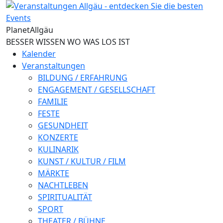
Direkt zum Inhalt
Planet
Allgäu
BESSER WISSEN WO WAS LOS IST
Kalender
Veranstaltungen
BILDUNG / ERFAHRUNG
ENGAGEMENT / GESELLSCHAFT
FAMILIE
FESTE
GESUNDHEIT
KONZERTE
KULINARIK
KUNST / KULTUR / FILM
MÄRKTE
NACHTLEBEN
SPIRITUALITÄT
SPORT
THEATER / BÜHNE