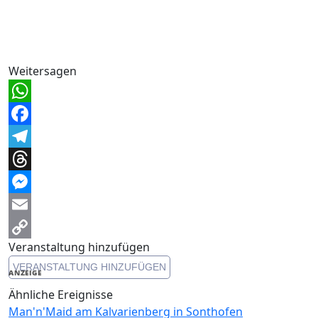
Weitersagen
WhatsApp
Facebook
Telegram
Threads
Messenger
Email
Veranstaltung hinzufügen
Copy
VERANSTALTUNG HINZUFÜGEN
Link
ANZEIGE
Ähnliche Ereignisse
Man'n'Maid am Kalvarienberg in Sonthofen