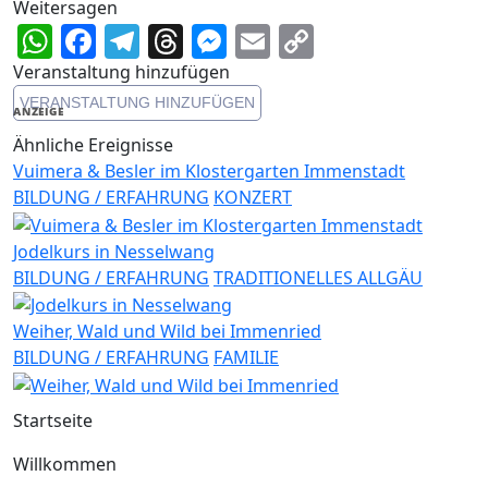
Weitersagen
WhatsApp
Facebook
Telegram
Threads
Messenger
Email
Copy
Link
Veranstaltung hinzufügen
VERANSTALTUNG HINZUFÜGEN
ANZEIGE
Ähnliche Ereignisse
Vuimera & Besler im Klostergarten Immenstadt
BILDUNG / ERFAHRUNG
KONZERT
Jodelkurs in Nesselwang
BILDUNG / ERFAHRUNG
TRADITIONELLES ALLGÄU
Weiher, Wald und Wild bei Immenried
BILDUNG / ERFAHRUNG
FAMILIE
Startseite
Willkommen