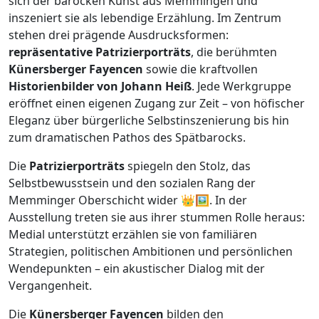
sich der barocken Kunst aus Memmingen und
inszeniert sie als lebendige Erzählung. Im Zentrum
stehen drei prägende Ausdrucksformen:
repräsentative Patrizierporträts
, die berühmten
Künersberger Fayencen
sowie die kraftvollen
Historienbilder von Johann Heiß
. Jede Werkgruppe
eröffnet einen eigenen Zugang zur Zeit – von höfischer
Eleganz über bürgerliche Selbstinszenierung bis hin
zum dramatischen Pathos des Spätbarocks.
Die
Patrizierporträts
spiegeln den Stolz, das
Selbstbewusstsein und den sozialen Rang der
Memminger Oberschicht wider 👑🖼️. In der
Ausstellung treten sie aus ihrer stummen Rolle heraus:
Medial unterstützt erzählen sie von familiären
Strategien, politischen Ambitionen und persönlichen
Wendepunkten – ein akustischer Dialog mit der
Vergangenheit.
Die
Künersberger Fayencen
bilden den