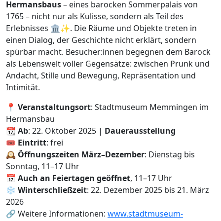
Hermansbaus
– eines barocken Sommerpalais von
1765 – nicht nur als Kulisse, sondern als Teil des
Erlebnisses 🏛️✨. Die Räume und Objekte treten in
einen Dialog, der Geschichte nicht erklärt, sondern
spürbar macht. Besucher:innen begegnen dem Barock
als Lebenswelt voller Gegensätze: zwischen Prunk und
Andacht, Stille und Bewegung, Repräsentation und
Intimität.
📍
Veranstaltungsort
: Stadtmuseum Memmingen im
Hermansbau
📆
Ab
: 22. Oktober 2025 |
Dauerausstellung
🎟️
Eintritt
: frei
🕰️
Öffnungszeiten März–Dezember
: Dienstag bis
Sonntag, 11–17 Uhr
📅
Auch an Feiertagen geöffnet
, 11–17 Uhr
❄️
Winterschließzeit
: 22. Dezember 2025 bis 21. März
2026
🔗 Weitere Informationen:
www.stadtmuseum-