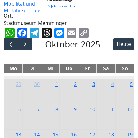
→ Jetzt anmelden
Ort:
Stadtmuseum Memmingen
WhatsApp
Facebook
Telegram
Threads
Messenger
Email
Copy
Link
Oktober 2025
Heute
Mo
Di
Mi
Do
Fr
Sa
So
29
30
1
2
3
4
5
6
7
8
9
10
11
12
13
14
15
16
17
18
19