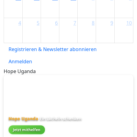
4
5
6
7
8
9
10
Registrieren & Newsletter abonnieren
Anmelden
Hope Uganda
Hope Uganda
Ein Lächeln schenken
Jetzt mithelfen