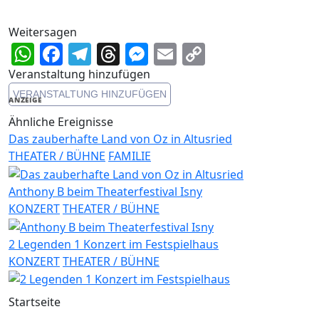
Weitersagen
WhatsApp
Facebook
Telegram
Threads
Messenger
Email
Copy
Link
Veranstaltung hinzufügen
VERANSTALTUNG HINZUFÜGEN
ANZEIGE
Ähnliche Ereignisse
Das zauberhafte Land von Oz in Altusried
THEATER / BÜHNE
FAMILIE
Anthony B beim Theaterfestival Isny
KONZERT
THEATER / BÜHNE
2 Legenden 1 Konzert im Festspielhaus
KONZERT
THEATER / BÜHNE
Startseite