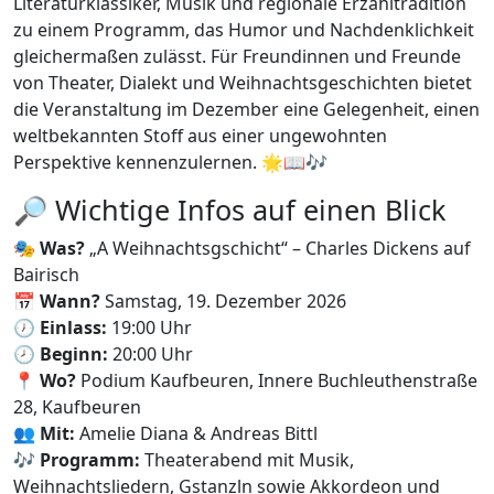
Literaturklassiker, Musik und regionale Erzähltradition
zu einem Programm, das Humor und Nachdenklichkeit
gleichermaßen zulässt. Für Freundinnen und Freunde
von Theater, Dialekt und Weihnachtsgeschichten bietet
die Veranstaltung im Dezember eine Gelegenheit, einen
weltbekannten Stoff aus einer ungewohnten
Perspektive kennenzulernen. 🌟📖🎶
🔎 Wichtige Infos auf einen Blick
🎭
Was?
„A Weihnachtsgschicht“ – Charles Dickens auf
Bairisch
📅
Wann?
Samstag, 19. Dezember 2026
🕖
Einlass:
19:00 Uhr
🕗
Beginn:
20:00 Uhr
📍
Wo?
Podium Kaufbeuren, Innere Buchleuthenstraße
28, Kaufbeuren
👥
Mit:
Amelie Diana & Andreas Bittl
🎶
Programm:
Theaterabend mit Musik,
Weihnachtsliedern, Gstanzln sowie Akkordeon und