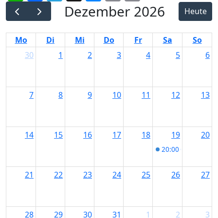
Link
Dezember 2026
Heute
Mo
Di
Mi
Do
Fr
Sa
So
30
1
2
3
4
5
6
7
8
9
10
11
12
13
14
15
16
17
18
19
20
20:00
Charles Di
21
22
23
24
25
26
27
28
29
30
31
1
2
3