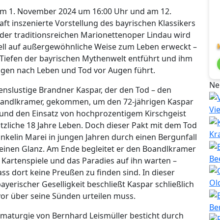
am 1. November 2024 um 16:00 Uhr und am 12.
t inszenierte Vorstellung des bayrischen Klassikers
n der traditionsreichen Marionettenoper Lindau wird
bell auf außergewöhnliche Weise zum Leben erweckt –
e Tiefen der bayrischen Mythenwelt entführt und ihm
ragen nach Leben und Tod vor Augen führt.
Ne
enslustige Brandner Kaspar, der den Tod – den
 Boandlkramer, gekommen, um den 72-jährigen Kaspar
Vi
st und den Einsatz von hochprozentigem Kirschgeist
tzliche 18 Jahre Leben. Doch dieser Pakt mit dem Tod
Kr
 Enkelin Marei in jungen Jahren durch einen Bergunfall
 seinen Glanz. Am Ende begleitet er den Boandlkramer
Be
Kartenspiele und das Paradies auf ihn warten –
ss dort keine Preußen zu finden sind. In dieser
Ol
yerischer Geselligkeit beschließt Kaspar schließlich
or über seine Sünden urteilen muss.
Be
amaturgie von Bernhard Leismüller besticht durch