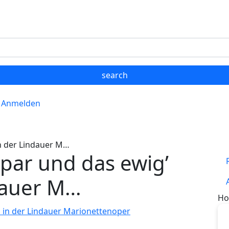
Anmelden
n der Lindauer M…
par und das ewig’
dauer M…
Ho