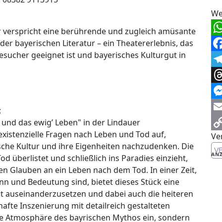
We
r verspricht eine berührende und zugleich amüsante
Wh
er bayerischen Literatur – ein Theatererlebnis, das
esucher geeignet ist und bayerisches Kulturgut in
Fa
Te
Th
Me
:
Em
und das ewig’ Leben" in der Lindauer
existenzielle Fragen nach Leben und Tod auf,
Ve
Co
ische Kultur und ihre Eigenheiten nachzudenken. Die
V
Li
ANZ
 überlistet und schließlich ins Paradies einzieht,
en Glauben an ein Leben nach dem Tod. In einer Zeit,
nn und Bedeutung sind, bietet dieses Stück eine
eit auseinanderzusetzen und dabei auch die heiteren
afte Inszenierung mit detailreich gestalteten
die Atmosphäre des bayrischen Mythos ein, sondern