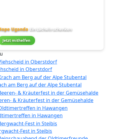
Hope Uganda
Ein Lächeln schenken
Jetzt mithelfen
u
ehscheid in Oberstdorf
ach am Berg auf der Alpe Stubental
eren- & Kräuterfest in der Gemüsehalde
dtimertreffen in Hawangen
rgwacht-Fest in Steibis