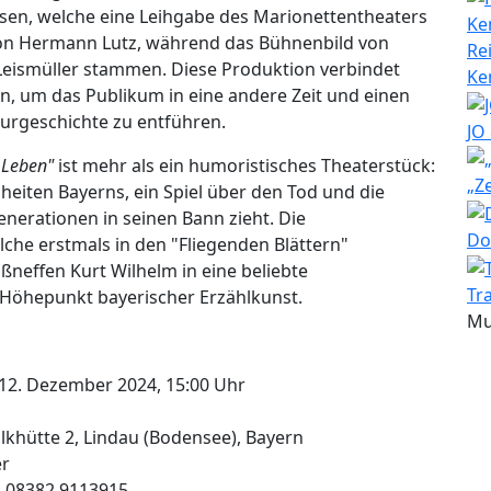
issen, welche eine Leihgabe des Marionettentheaters
on Hermann Lutz, während das Bühnenbild von
Re
eismüller stammen. Diese Produktion verbindet
Ke
n, um das Publikum in eine andere Zeit und einen
turgeschichte zu entführen.
JO
 Leben"
ist mehr als ein humoristisches Theaterstück:
„Z
enheiten Bayerns, ein Spiel über den Tod und die
nerationen in seinen Bann zieht. Die
Do
lche erstmals in den "Fliegenden Blättern"
ßneffen Kurt Wilhelm in eine beliebte
Tr
s Höhepunkt bayerischer Erzählkunst.
Mu
12. Dezember 2024, 15:00 Uhr
khütte 2, Lindau (Bodensee), Bayern
er
l. 08382 9113915