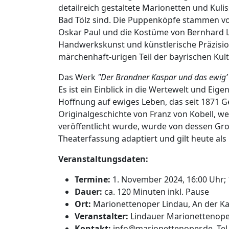
detailreich gestaltete Marionetten und Kul
Bad Tölz sind. Die Puppenköpfe stammen v
Oskar Paul und die Kostüme von Bernhard L
Handwerkskunst und künstlerische Präzisio
märchenhaft-urigen Teil der bayrischen Kul
Das Werk
"Der Brandner Kaspar und das ewig’
Es ist ein Einblick in die Wertewelt und Eig
Hoffnung auf ewiges Leben, das seit 1871 Ge
Originalgeschichte von Franz von Kobell, we
veröffentlicht wurde, wurde von dessen Gro
Theaterfassung adaptiert und gilt heute al
Veranstaltungsdaten:
Termine:
1. November 2024, 16:00 Uhr; 
Dauer:
ca. 120 Minuten inkl. Pause
Ort:
Marionettenoper Lindau, An der Kal
Veranstalter:
Lindauer Marionettenop
Kontakt:
info@marionettenoper.de
, Te