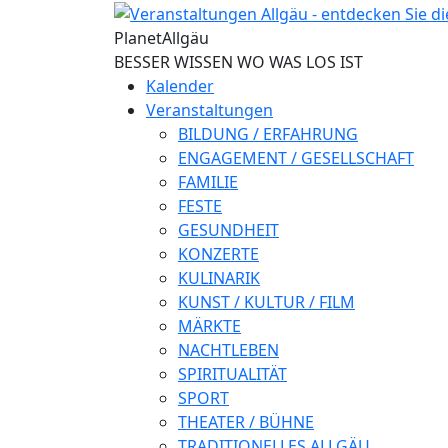
Direkt zum Inhalt
Planet
Allgäu
BESSER WISSEN WO WAS LOS IST
Kalender
Veranstaltungen
BILDUNG / ERFAHRUNG
ENGAGEMENT / GESELLSCHAFT
FAMILIE
FESTE
GESUNDHEIT
KONZERTE
KULINARIK
KUNST / KULTUR / FILM
MÄRKTE
NACHTLEBEN
SPIRITUALITÄT
SPORT
THEATER / BÜHNE
TRADITIONELLES ALLGÄU