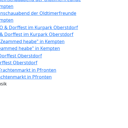
inschauabend der Oldtimerfreunde
mpten
 & Dorffest im Kurpark Oberstdorf
eammed heabe" in Kempten
rffest Oberstdorf
achtenmarkt in Pfronten
sik