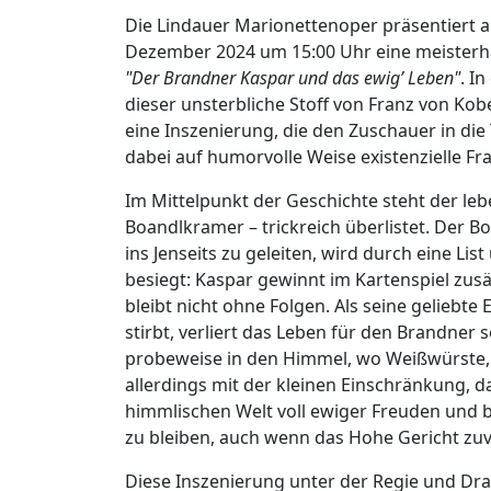
Die Lindauer Marionettenoper präsentiert 
Dezember 2024 um 15:00 Uhr eine meisterhaf
"Der Brandner Kaspar und das ewig’ Leben"
. I
dieser unsterbliche Stoff von Franz von Ko
eine Inszenierung, die den Zuschauer in di
dabei auf humorvolle Weise existenzielle F
Im Mittelpunkt der Geschichte steht der leb
Boandlkramer – trickreich überlistet. Der
ins Jenseits zu geleiten, wird durch eine Li
besiegt: Kaspar gewinnt im Kartenspiel zusä
bleibt nicht ohne Folgen. Als seine geliebte
stirbt, verliert das Leben für den Brandner
probeweise in den Himmel, wo Weißwürste, 
allerdings mit der kleinen Einschränkung, da
himmlischen Welt voll ewiger Freuden und ba
zu bleiben, auch wenn das Hohe Gericht zuv
Diese Inszenierung unter der Regie und Dr