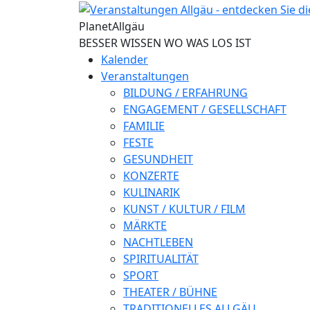
Direkt zum Inhalt
Planet
Allgäu
BESSER WISSEN WO WAS LOS IST
Kalender
Veranstaltungen
BILDUNG / ERFAHRUNG
ENGAGEMENT / GESELLSCHAFT
FAMILIE
FESTE
GESUNDHEIT
KONZERTE
KULINARIK
KUNST / KULTUR / FILM
MÄRKTE
NACHTLEBEN
SPIRITUALITÄT
SPORT
THEATER / BÜHNE
TRADITIONELLES ALLGÄU