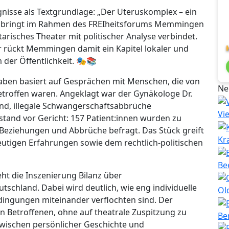
gnisse als Textgrundlage: „Der Uteruskomplex – ein
 bringt im Rahmen des FREIheitsforums Memmingen
risches Theater mit politischer Analyse verbindet.
r rückt Memmingen damit ein Kapitel lokaler und
der Öffentlichkeit. 🎭📚
ben basiert auf Gesprächen mit Menschen, die von
Ne
roffen waren. Angeklagt war der Gynäkologe Dr.
and, illegale Schwangerschaftsabbrüche
Vi
tand vor Gericht: 157 Patient:innen wurden zu
 Beziehungen und Abbrüche befragt. Das Stück greift
Kr
eutigen Erfahrungen sowie dem rechtlich-politischen
Be
ht die Inszenierung Bilanz über
schland. Dabei wird deutlich, wie eng individuelle
Ol
dingungen miteinander verflochten sind. Der
 Betroffenen, ohne auf theatrale Zuspitzung zu
Be
zwischen persönlicher Geschichte und