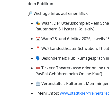
dem Publikum.
🔎 Wichtige Infos auf einen Blick
🎭 Was? „Der Uteruskomplex – ein Scha
Rautenberg & Hystera Kollektiv)
📅 Wann? 5. und 6. März 2026, jeweils 1
📍 Wo? Landestheater Schwaben, Theat
🗣️ Besonderheit: Publikumsgespräch i
🎟️ Tickets: Theaterkasse oder online u
PayPal-Gebühren beim Online-Kauf)
🏛️ Veranstalter: Kulturamt Memming
ℹ️ Mehr Infos:
www.stadt-der-freiheitsre