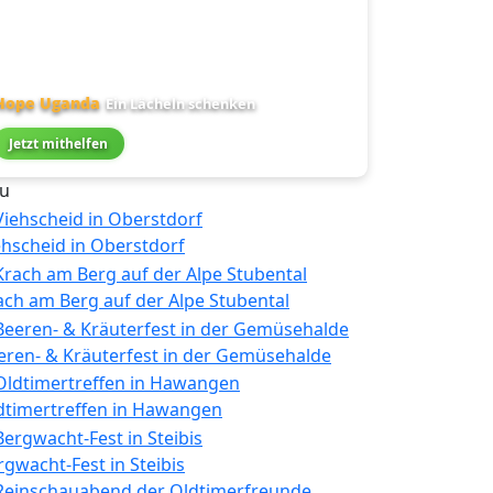
Hope Uganda
Ein Lächeln schenken
Jetzt mithelfen
u
ehscheid in Oberstdorf
ach am Berg auf der Alpe Stubental
eren- & Kräuterfest in der Gemüsehalde
dtimertreffen in Hawangen
rgwacht-Fest in Steibis