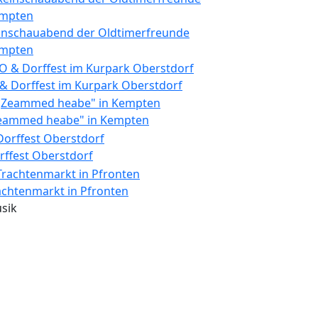
inschauabend der Oldtimerfreunde
mpten
 & Dorffest im Kurpark Oberstdorf
eammed heabe" in Kempten
rffest Oberstdorf
achtenmarkt in Pfronten
sik