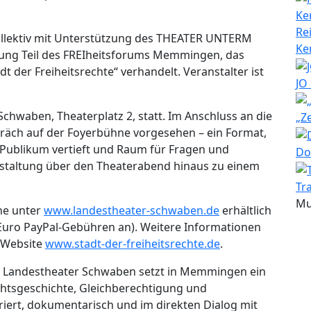
Re
ollektiv mit Unterstützung des THEATER UNTERM
Ke
rung Teil des FREIheitsforums Memmingen, das
dt der Freiheitsrechte“ verhandelt. Veranstalter ist
JO
chwaben, Theaterplatz 2, statt. Im Anschluss an die
„Z
präch auf der Foyerbühne vorgesehen – ein Format,
Publikum vertieft und Raum für Fragen und
Do
anstaltung über den Theaterabend hinaus zu einem
Tr
Mu
ine unter
www.landestheater-schwaben.de
erhältlich
0 Euro PayPal-Gebühren an). Weitere Informationen
 Website
www.stadt-der-freiheitsrechte.de
.
m Landestheater Schwaben setzt in Memmingen ein
chtsgeschichte, Gleichberechtigung und
riert, dokumentarisch und im direkten Dialog mit