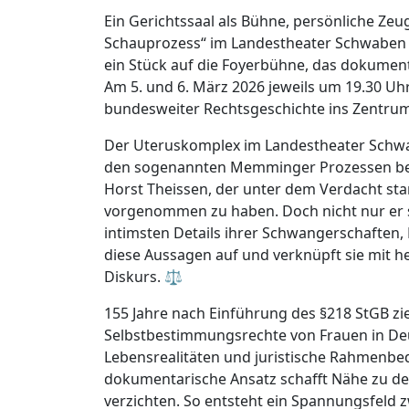
Ein Gerichtssaal als Bühne, persönliche Zeu
Schauprozess“ im Landestheater Schwaben
ein Stück auf die Foyerbühne, das dokumenta
Am 5. und 6. März 2026 jeweils um 19.30 Uh
bundesweiter Rechtsgeschichte ins Zentrum 
Der Uteruskomplex im Landestheater Schwa
den sogenannten Memminger Prozessen bet
Horst Theissen, der unter dem Verdacht st
vorgenommen zu haben. Doch nicht nur er s
intimsten Details ihrer Schwangerschaften,
diese Aussagen auf und verknüpft sie mit h
Diskurs. ⚖️
155 Jahre nach Einführung des §218 StGB zie
Selbstbestimmungsrechte von Frauen in Deut
Lebensrealitäten und juristische Rahmenbe
dokumentarische Ansatz schafft Nähe zu den
verzichten. So entsteht ein Spannungsfeld 