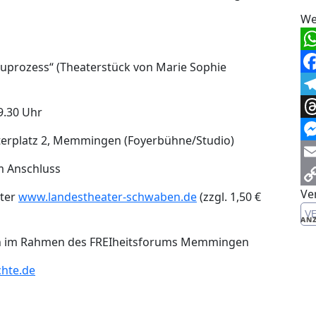
We
Wh
uprozess“ (Theaterstück von Marie Sophie
Fa
Te
9.30 Uhr
Th
erplatz 2, Memmingen (Foyerbühne/Studio)
Me
m Anschluss
Em
Ve
Co
nter
www.landestheater-schwaben.de
(zzgl. 1,50 €
V
Li
ANZ
en im Rahmen des FREIheitsforums Memmingen
chte.de