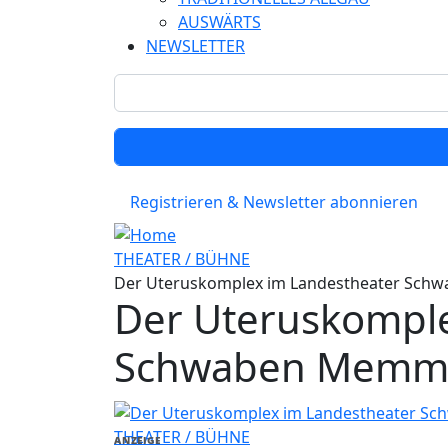
AUSWÄRTS
NEWSLETTER
Registrieren & Newsletter abonnieren
THEATER / BÜHNE
Der Uteruskomplex im Landestheater Sc
Der Uteruskomple
Schwaben Memm
THEATER / BÜHNE
ANZEIGE