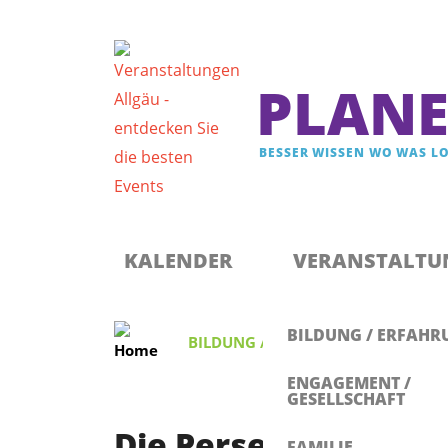
PLANE
BESSER WISSEN WO WAS LO
Registrieren & Newsletter abonnieren
Anmelden
KALENDER
VERANSTALTU
BILDUNG / ERFAHR
BILDUNG / ERFAHRUNG
,
FAMILIE
ENGAGEMENT /
GESELLSCHAFT
Die Perseïden: Ein 
FAMILIE