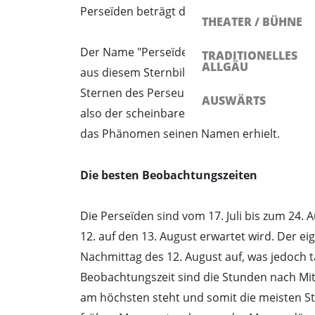
Perseïden beträgt dabei beeindruckende 59
THEATER / BÜHNE
Der Name "Perseïden" leitet sich vom Stern
TRADITIONELLES
ALLGÄU
aus diesem Sternbild herausstrahlen. Tatsäc
Sternen des Perseus zu tun, sondern sind e
AUSWÄRTS
also der scheinbare Ursprungspunkt der Ste
das Phänomen seinen Namen erhielt.
Die besten Beobachtungszeiten
Die Perseïden sind vom 17. Juli bis zum 24.
12. auf den 13. August erwartet wird. Der e
Nachmittag des 12. August auf, was jedoch 
Beobachtungszeit sind die Stunden nach Mi
am höchsten steht und somit die meisten S