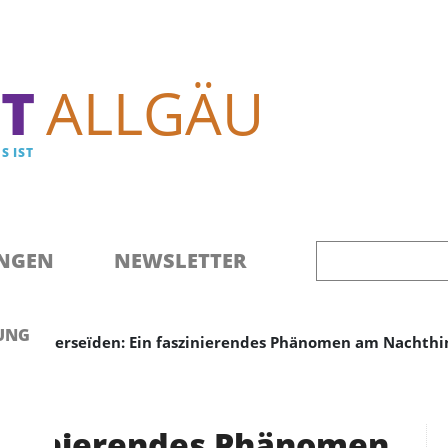
Direkt zum Inhalt
T
ALLGÄU
S IST
NGEN
NEWSLETTER
UNG
Die Perseïden: Ein faszinierendes Phänomen am Nachth
faszinierendes Phänomen