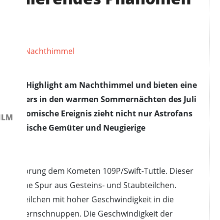
ehrendes Highlight am Nachthimmel und bieten eine
besonders in den warmen Sommernächten des Juli
 astronomische Ereignis zieht nicht nur Astrofans
ILM
 romantische Gemüter und Neugierige
en Ursprung dem Kometen 109P/Swift-Tuttle. Dieser
onne eine Spur aus Gesteins- und Staubteilchen.
n die Teilchen mit hoher Geschwindigkeit in die
aren Sternschnuppen. Die Geschwindigkeit der