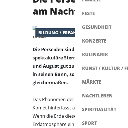
am Nachthimmel
FESTE
GESUNDHEIT
BILDUNG / ERFAHRUNG
FAMILIE
ANZEIGE
KONZERTE
Die Perseïden sind ein jährlich wiederk
KULINARIK
spektakuläre Sternschnuppen-Show, die 
und August gut zu beobachten ist. Dieses
KUNST / KULTUR / F
in seinen Bann, sondern begeistert auch
MÄRKTE
gleichermaßen.
NACHTLEBEN
Das Phänomen der Perseïden verdankt sein
Komet hinterlässt auf seiner Bahn um die S
SPIRITUALITÄT
Wenn die Erde diese Staubspur kreuzt, trete
SPORT
Erdatmosphäre ein und erzeugen die sichtb