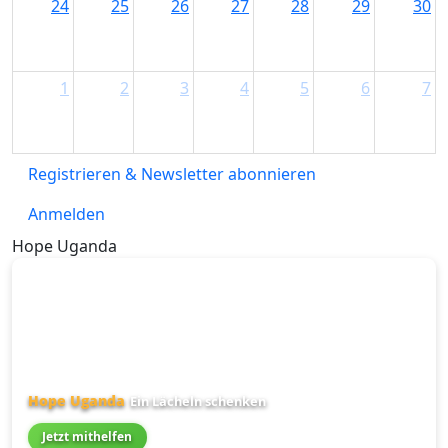
24
25
26
27
28
29
30
1
2
3
4
5
6
7
Registrieren & Newsletter abonnieren
Anmelden
Hope Uganda
Hope Uganda
Ein Lächeln schenken
Jetzt mithelfen