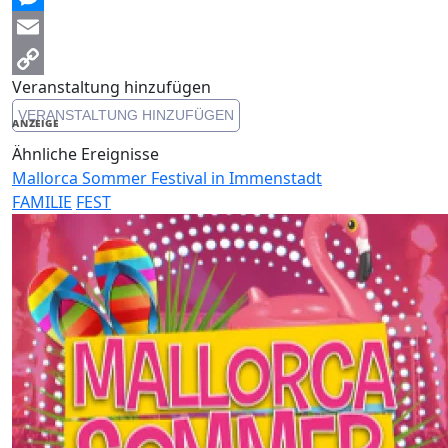
Messenger
Email
Veranstaltung hinzufügen
Copy
VERANSTALTUNG HINZUFÜGEN
Link
ANZEIGE
Ähnliche Ereignisse
Mallorca Sommer Festival in Immenstadt
FAMILIE
FEST