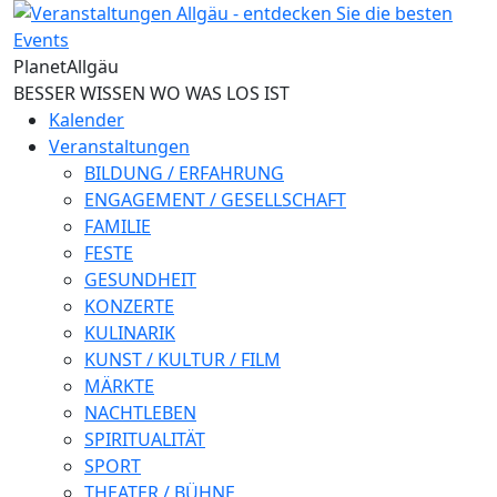
Direkt zum Inhalt
Planet
Allgäu
BESSER WISSEN WO WAS LOS IST
Kalender
Veranstaltungen
BILDUNG / ERFAHRUNG
ENGAGEMENT / GESELLSCHAFT
FAMILIE
FESTE
GESUNDHEIT
KONZERTE
KULINARIK
KUNST / KULTUR / FILM
MÄRKTE
NACHTLEBEN
SPIRITUALITÄT
SPORT
THEATER / BÜHNE