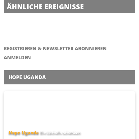
ÄHNLICHE EREIGNISSE
Allgäuer Festwoche
Allgäuer Festwoche
Kunsthandwerkermarkt Neuschwanstein
REGISTRIEREN & NEWSLETTER ABONNIEREN
ANMELDEN
HOPE UGANDA
Hope Uganda
Ein Lächeln schenken