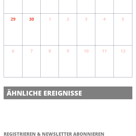
29
30
1
2
3
4
5
6
7
8
9
10
11
12
Dominik Eulberg auf der Freilichtbühne
ÄHNLICHE EREIGNISSE
Mallorca Sommer Festival in Immenstadt
Skyline Park bei Nacht in Rammingen
Altusried
REGISTRIEREN & NEWSLETTER ABONNIEREN