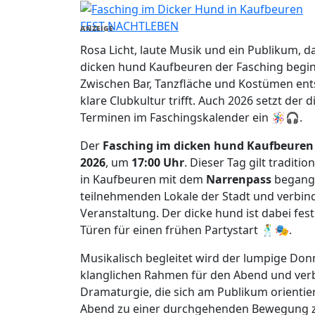
FEST
NACHTLEBEN
ANZEIGE
Rosa Licht, laute Musik und ein Publikum, d
dicken hund Kaufbeuren der Fasching beginn
Zwischen Bar, Tanzfläche und Kostümen ents
klare Clubkultur trifft. Auch 2026 setzt der 
Terminen im Faschingskalender ein 🪅🎧.
Der
Fasching im dicken hund Kaufbeuren
2026
, um
17:00 Uhr
. Dieser Tag gilt traditi
in Kaufbeuren mit dem
Narrenpass
begangen
teilnehmenden Lokale der Stadt und verbin
Veranstaltung. Der dicke hund ist dabei fes
Türen für einen frühen Partystart 🕺🎭.
Musikalisch begleitet wird der lumpige Do
klanglichen Rahmen für den Abend und verb
Dramaturgie, die sich am Publikum orienti
Abend zu einer durchgehenden Bewegung 