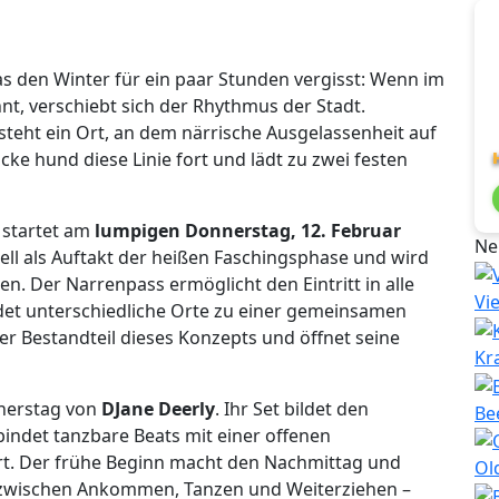
as den Winter für ein paar Stunden vergisst: Wenn im
t, verschiebt sich der Rhythmus der Stadt.
teht ein Ort, an dem närrische Ausgelassenheit auf
dicke hund diese Linie fort und lädt zu zwei festen
startet am
lumpigen Donnerstag, 12. Februar
Ne
onell als Auftakt der heißen Faschingsphase und wird
. Der Narrenpass ermöglicht den Eintritt in alle
Vi
det unterschiedliche Orte zu einer gemeinsamen
ter Bestandteil dieses Konzepts und öffnet seine
Kr
nnerstag von
DJane Deerly
. Ihr Set bildet den
Be
indet tanzbare Beats mit einer offenen
ert. Der frühe Beginn macht den Nachmittag und
Ol
zwischen Ankommen, Tanzen und Weiterziehen –