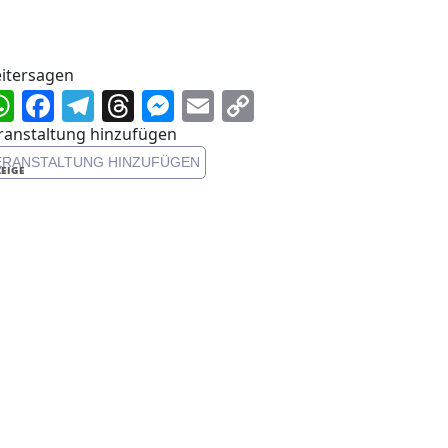
itersagen
WhatsApp
Facebook
Telegram
Threads
Messenger
Email
Copy
Link
ranstaltung hinzufügen
ERANSTALTUNG HINZUFÜGEN
EIGE