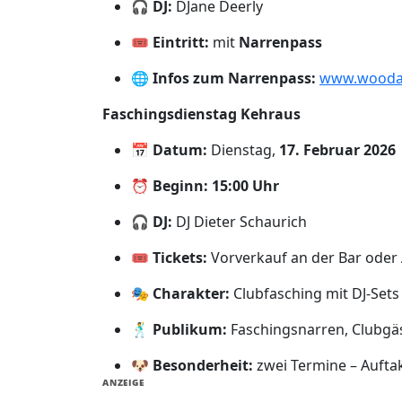
🎧
DJ:
DJane Deerly
🎟️
Eintritt:
mit
Narrenpass
🌐
Infos zum Narrenpass:
www.woodan
Faschingsdienstag Kehraus
📅
Datum:
Dienstag,
17. Februar 2026
⏰
Beginn:
15:00 Uhr
🎧
DJ:
DJ Dieter Schaurich
🎟️
Tickets:
Vorverkauf an der Bar oder
🎭
Charakter:
Clubfasching mit DJ-Sets
🕺
Publikum:
Faschingsnarren, Clubgä
🐶
Besonderheit:
zwei Termine – Aufta
ANZEIGE