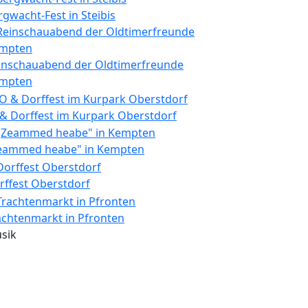
rgwacht-Fest in Steibis
inschauabend der Oldtimerfreunde
mpten
 & Dorffest im Kurpark Oberstdorf
eammed heabe" in Kempten
rffest Oberstdorf
achtenmarkt in Pfronten
sik