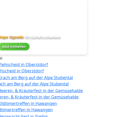
Hope Uganda
Ein Lächeln schenken
Jetzt mithelfen
u
ehscheid in Oberstdorf
ach am Berg auf der Alpe Stubental
eren- & Kräuterfest in der Gemüsehalde
dtimertreffen in Hawangen