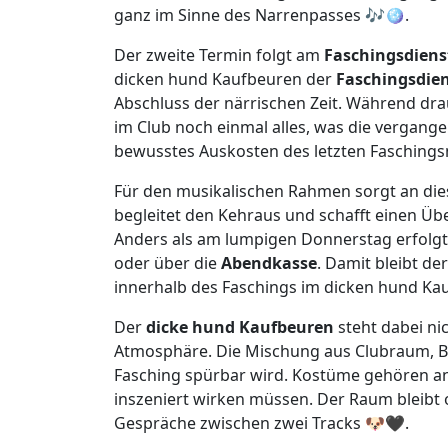
ganz im Sinne des Narrenpasses 🎶🪩.
Der zweite Termin folgt am
Faschingsdienst
dicken hund Kaufbeuren der
Faschingsdie
Abschluss der närrischen Zeit. Während drau
im Club noch einmal alles, was die vergang
bewusstes Auskosten des letzten Faschings
Für den musikalischen Rahmen sorgt an di
begleitet den Kehraus und schafft einen Ü
Anders als am lumpigen Donnerstag erfolgt 
oder über die
Abendkasse
. Damit bleibt d
innerhalb des Faschings im dicken hund Ka
Der
dicke hund Kaufbeuren
steht dabei ni
Atmosphäre. Die Mischung aus Clubraum, Ba
Fasching spürbar wird. Kostüme gehören an 
inszeniert wirken müssen. Der Raum bleibt
Gespräche zwischen zwei Tracks 🐶🖤.