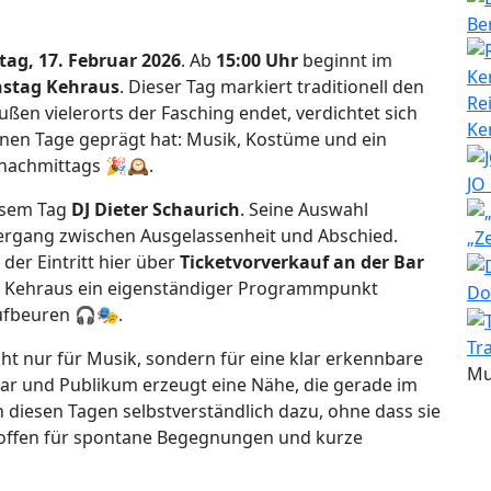
Be
ag, 17. Februar 2026
. Ab
15:00 Uhr
beginnt im
nstag Kehraus
. Dieser Tag markiert traditionell den
Re
ßen vielerorts der Fasching endet, verdichtet sich
Ke
enen Tage geprägt hat: Musik, Kostüme und ein
nachmittags 🎉🕰️.
JO
esem Tag
DJ Dieter Schaurich
. Seine Auswahl
bergang zwischen Ausgelassenheit und Abschied.
„Z
der Eintritt hier über
Ticketvorverkauf an der Bar
er Kehraus ein eigenständiger Programmpunkt
Do
ufbeuren 🎧🎭.
Tr
cht nur für Musik, sondern für eine klar erkennbare
Mu
r und Publikum erzeugt eine Nähe, die gerade im
diesen Tagen selbstverständlich dazu, ohne dass sie
 offen für spontane Begegnungen und kurze