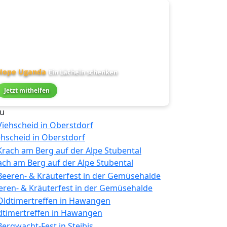
Hope Uganda
Ein Lächeln schenken
Jetzt mithelfen
u
ehscheid in Oberstdorf
ach am Berg auf der Alpe Stubental
eren- & Kräuterfest in der Gemüsehalde
dtimertreffen in Hawangen