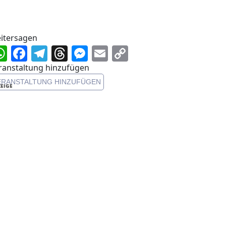
itersagen
WhatsApp
Facebook
Telegram
Threads
Messenger
Email
Copy
Link
ranstaltung hinzufügen
ERANSTALTUNG HINZUFÜGEN
EIGE