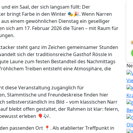
und ein Saal, der sich langsam füllt: Der
ker bringt Farbe in den Winter 🎭🎉. Wenn Narren
us einem gewöhnlichen Dienstag ein geselliger
nen sich am 17. Februar 2026 die Türen – mit Raum für
ungen.
ttacker steht ganz im Zeichen gemeinsamer Stunden
andelt sich der traditionsreiche Gasthof Rössle in
gute Laune zum festen Bestandteil des Nachmittags
Ne
fröhlichem Treiben entsteht eine Atmosphäre, die
Vi
t diese Veranstaltung zugänglich für
en, Stammtische und Freundeskreise finden hier
Kr
ch selbstverständlich ins Bild – vom klassischen Narr
auf bleibt offen gestaltet, der Rahmen ist klar: feiern,
Be
bewusst erleben 🎈🎶.
Ol
den passenden Ort 📍. Als etablierter Treffpunkt in