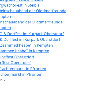
rgwacht-Fest in Steibis
inschauabend der Oldtimerfreunde
mpten
 & Dorffest im Kurpark Oberstdorf
eammed heabe" in Kempten
rffest Oberstdorf
achtenmarkt in Pfronten
sik