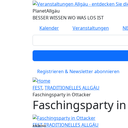
Direkt zum Inhalt
Planet
Allgäu
BESSER WISSEN WO WAS LOS IST
Kalender
Veranstaltungen
N
Registrieren & Newsletter abonnieren
FEST
,
TRADITIONELLES ALLGÄU
Faschingsparty in Ottacker
Faschingsparty in
FEST
TRADITIONELLES ALLGÄU
ANZEIGE