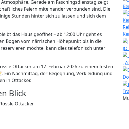
ige Atmosphäre. Gerade am Faschingsdienstag zeigt
Be
schaftliches Feiern miteinander verbunden sind. Die
einige Stunden hinter sich zu lassen und sich dem
Re
Ke
eibt das Haus geöffnet – ab 12:00 Uhr geht es
nen Bogen vom närrischen Höhepunkt bis in die
reservieren möchte, kann dies telefonisch unter
JO
„Z
össle Ottacker am 17. Februar 2026 zu einem festen
🥂. Ein Nachmittag, der Begegnung, Verkleidung und
Do
n in Ottacker.
en Blick
Tr
Mu
Rössle Ottacker