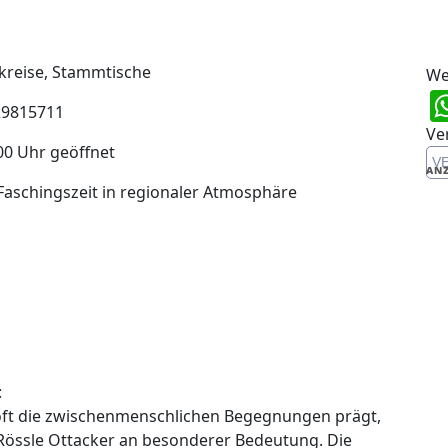
eskreise, Stammtische
We
29815711
Ve
00 Uhr geöffnet
V
ANZ
Faschingszeit in regionaler Atmosphäre
:
ng oft die zwischenmenschlichen Begegnungen prägt,
Rössle Ottacker an besonderer Bedeutung. Die