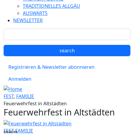
TRADITIONELLES ALLGÄU
AUSWÄRTS
NEWSLETTER
Registrieren & Newsletter abonnieren
Anmelden
FEST
,
FAMILIE
Feuerwehrfest in Altstädten
Feuerwehrfest in Altstädten
FEST
FAMILIE
ANZEIGE