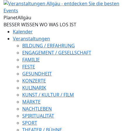
Direkt zum Inhalt
Planet
Allgäu
BESSER WISSEN WO WAS LOS IST
Kalender
Veranstaltungen
BILDUNG / ERFAHRUNG
ENGAGEMENT / GESELLSCHAFT
FAMILIE
FESTE
GESUNDHEIT
KONZERTE
KULINARIK
KUNST / KULTUR / FILM
MÄRKTE
NACHTLEBEN
SPIRITUALITÄT
SPORT
THEATER / BÜHNE