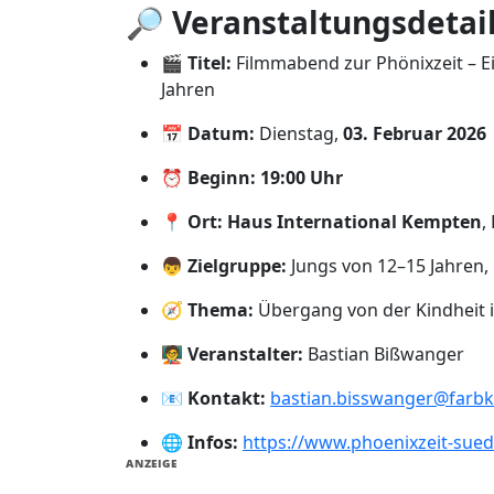
🔎
Veranstaltungsdetail
🎬
Titel:
Filmmabend zur Phönixzeit – E
Jahren
📅
Datum:
Dienstag,
03. Februar 2026
⏰
Beginn:
19:00 Uhr
📍
Ort:
Haus International Kempten
,
👦
Zielgruppe:
Jungs von 12–15 Jahren, 
🧭
Thema:
Übergang von der Kindheit i
🧑‍🏫
Veranstalter:
Bastian Bißwanger
📧
Kontakt:
bastian.bisswanger@farbk
🌐
Infos:
https://www.phoenixzeit-sued
ANZEIGE