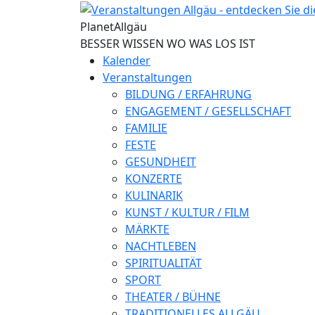
Direkt zum Inhalt
Planet
Allgäu
BESSER WISSEN WO WAS LOS IST
Kalender
Veranstaltungen
BILDUNG / ERFAHRUNG
ENGAGEMENT / GESELLSCHAFT
FAMILIE
FESTE
GESUNDHEIT
KONZERTE
KULINARIK
KUNST / KULTUR / FILM
MÄRKTE
NACHTLEBEN
SPIRITUALITÄT
SPORT
THEATER / BÜHNE
TRADITIONELLES ALLGÄU