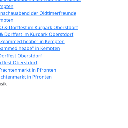
inschauabend der Oldtimerfreunde
mpten
 & Dorffest im Kurpark Oberstdorf
eammed heabe" in Kempten
rffest Oberstdorf
achtenmarkt in Pfronten
sik