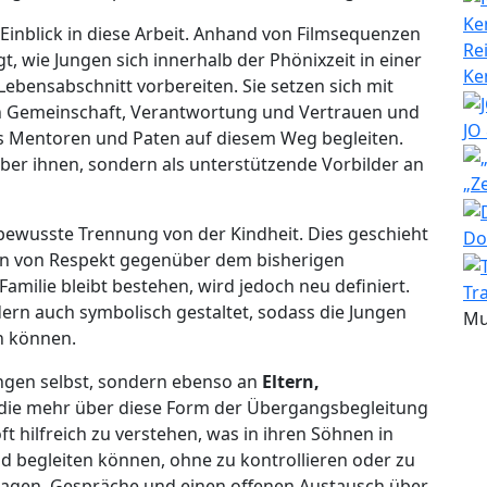
Einblick in diese Arbeit. Anhand von Filmsequenzen
Re
, wie Jungen sich innerhalb der Phönixzeit in einer
Ke
ebensabschnitt vorbereiten. Sie setzen sich mit
en Gemeinschaft, Verantwortung und Vertrauen und
JO
s Mentoren und Paten auf diesem Weg begleiten.
über ihnen, sondern als unterstützende Vorbilder an
„Z
e bewusste Trennung von der Kindheit. Dies geschieht
Do
en von Respekt gegenüber dem bisherigen
milie bleibt bestehen, wird jedoch neu definiert.
Tr
dern auch symbolisch gestaltet, sodass die Jungen
Mu
n können.
ungen selbst, sondern ebenso an
Eltern,
 die mehr über diese Form der Übergangsbegleitung
ft hilfreich zu verstehen, was in ihren Söhnen in
nd begleiten können, ohne zu kontrollieren oder zu
ragen, Gespräche und einen offenen Austausch über