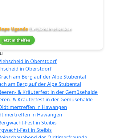
Hope Uganda
Ein Lächeln schenken
Jetzt mithelfen
u
ehscheid in Oberstdorf
ach am Berg auf der Alpe Stubental
eren- & Kräuterfest in der Gemüsehalde
dtimertreffen in Hawangen
rgwacht-Fest in Steibis