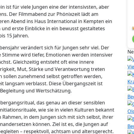
 ist für viele Jungen eine der intensivsten, aber
ns. Der Filmmabend zur Phönixzeit lädt am
eren Abend ins Haus International in Kempten ein
und erste Einblicke in ein bewusst gestaltetes
is 15 Jahren.
nsjahr verändert sich für Jungen sehr viel. Der
Ne
e Stimme wird tiefer, Emotionen werden intensiver
hst. Gleichzeitig entsteht oft eine innere
Vi
örigkeit, Mut, Stärke und Verantwortung treten
n sollen zunehmend selbst getroffen werden,
Kr
it langsam verblasst. Diese Übergangszeit ist
 Begleitung und Wertschätzung.
Be
Übergangsritual, das genau an dieser sensiblen
itiationsrituale, wie sie in vielen Kulturen bekannt
Ol
n Rahmen, in dem Jungen sich mit sich selbst, ihrer
andersetzen können. Ziel ist es, die Jungen auf
Be
leiten – respektvoll, achtsam und altersgerecht.