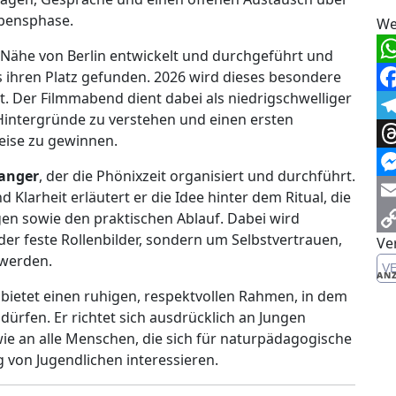
ebensphase.
We
r Nähe von Berlin entwickelt und durchgeführt und
Wh
 ihren Platz gefunden. 2026 wird dieses besondere
t. Der Filmmabend dient dabei als niedrigschwelliger
Fa
Hintergründe zu verstehen und einen ersten
Te
eise zu gewinnen.
Th
anger
, der die Phönixzeit organisiert und durchführt.
Me
Klarheit erläutert er die Idee hinter dem Ritual, die
Em
n sowie den praktischen Ablauf. Dabei wird
der feste Rollenbilder, sondern um Selbstvertrauen,
Ve
Co
nwerden.
V
Li
ANZ
bietet einen ruhigen, respektvollen Rahmen, in dem
ürfen. Er richtet sich ausdrücklich an Jungen
wie an alle Menschen, die sich für naturpädagogische
g von Jugendlichen interessieren.