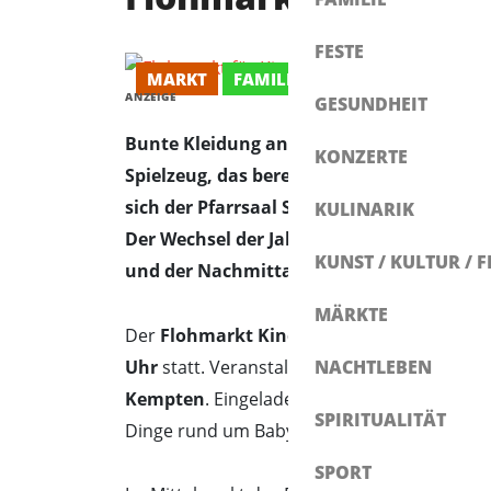
FESTE
MARKT
FAMILIE
ANZEIGE
GESUNDHEIT
Bunte Kleidung an Kleiderständern, klei
KONZERTE
Spielzeug, das bereits Geschichten erzäh
sich der Pfarrsaal St. Franziskus in Kemp
KULINARIK
Der Wechsel der Jahreszeiten spiegelt si
KUNST / KULTUR / F
und der Nachmittag bewusst entschleunigt
MÄRKTE
Der
Flohmarkt Kinder Babys und Kempte
Uhr
statt. Veranstaltungsort ist der
Pfarrsaa
NACHTLEBEN
Kempten
. Eingeladen sind Familien, Eltern,
SPIRITUALITÄT
Dinge rund um Babys und Kinder weitergeb
SPORT