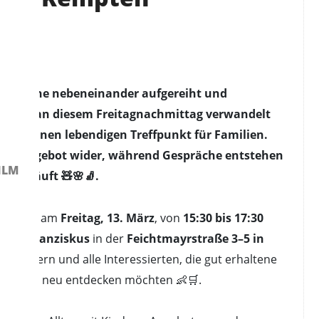
ne Schuhe nebeneinander aufgereiht und
lt hat – an diesem Freitagnachmittag verwandelt
ten in einen lebendigen Treffpunkt für Familien.
ch im Angebot wider, während Gespräche entstehen
ILM
 verläuft 🧸🌸🧦.
n
findet am
Freitag, 13. März
, von
15:30 bis 17:30
l St. Franziskus
in der
Feichtmayrstraße 3–5 in
 Großeltern und alle Interessierten, die gut erhaltene
en oder neu entdecken möchten 👶🛒.