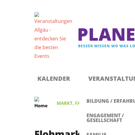
PLANE
BESSER WISSEN WO WAS LO
Registrieren & Newsletter abonnieren
Anmelden
KALENDER
VERANSTALTU
BILDUNG / ERFAHR
MARKT
,
FAMILIE
Flohmarkt fü
ENGAGEMENT /
GESELLSCHAFT
Flohmarkt für Kinde
FAMILIE