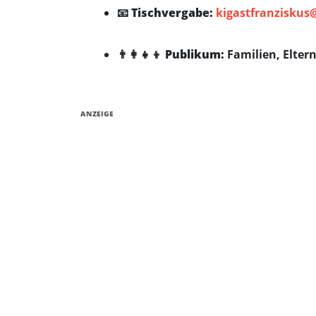
📧
Tischvergabe:
kigastfranziskus
👨‍👩‍👧‍👦
Publikum:
Familien, Eltern
ANZEIGE