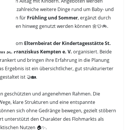
l für den Alltag mit Kindern. Angeboten werden
4
sowie zahlreiche weitere Dinge rund um Baby- und
n Stücken für
Frühling und Sommer
, ergänzt durch
ungsphasen hinweg genutzt werden können 🌼👕🚲.
n
wird vom
Elternbeirat der Kindertagesstätte St.
in St. Franziskus Kempten e. V.
organisiert. Beide
rankert und bringen ihre Erfahrung in die Planung
Ergebnis ist ein übersichtlicher, gut strukturierter
estaltet ist 🤝🏡.
einen geschützten und angenehmen Rahmen. Die
ege, klare Strukturen und eine entspannte
önnen sich ohne Gedränge bewegen, gezielt stöbern
rt unterstützt den Charakter des Flohmarkts als
aktischen Nutzen 🏠✨.