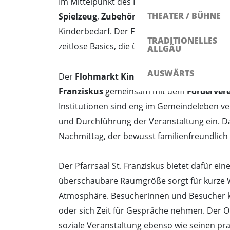
Im Mittelpunkt des Flohmarkts stehen Artike
THEATER / BÜHNE
Spielzeug
,
Zubehör
,
Kleidung bis Größe 16
Kinderbedarf. Der Fokus liegt auf saisonale
TRADITIONELLES
zeitlose Basics, die über mehrere Entwickl
ALLGÄU
AUSWÄRTS
Der
Flohmarkt Kinder Babys und Kempte
Franziskus
gemeinsam mit dem
Fördervere
Institutionen sind eng im Gemeindeleben ve
und Durchführung der Veranstaltung ein. Das 
Nachmittag, der bewusst familienfreundlich g
Der Pfarrsaal St. Franziskus bietet dafür 
überschaubare Raumgröße sorgt für kurze W
Atmosphäre. Besucherinnen und Besucher k
oder sich Zeit für Gespräche nehmen. Der O
soziale Veranstaltung ebenso wie seinen pr