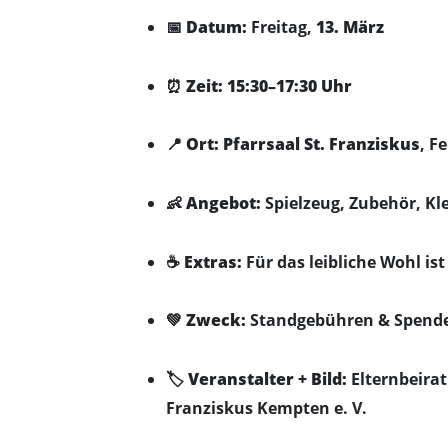
📅
Datum:
Freitag,
13. März
⏰
Zeit:
15:30–17:30 Uhr
📍
Ort:
Pfarrsaal St. Franziskus
, F
👶
Angebot:
Spielzeug, Zubehör, Kle
☕
Extras:
Für das leibliche Wohl ist
💚
Zweck:
Standgebühren & Spende
🏷️
Veranstalter + Bild:
Elternbeirat
Franziskus Kempten e. V.