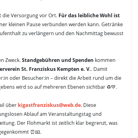
st die Versorgung vor Ort.
Für das leibliche Wohl ist
iner kleinen Pause verbunden werden kann. Getränke
Aufenthalt zu verlängern und den Nachmittag bewusst
len Zweck.
Standgebühren und Spenden
kommen
erverein St. Franziskus Kempten e. V.
. Damit
r:in oder Besucher:in – direkt die Arbeit rund um die
ebens wird so auf mehreren Ebenen sichtbar ♻️💚.
ail über
kigastfranziskus@web.de
. Diese
bungslosen Ablauf am Veranstaltungstag und
itung. Der Flohmarkt ist zeitlich klar begrenzt, was
ntgegenkommt ⏰📧.