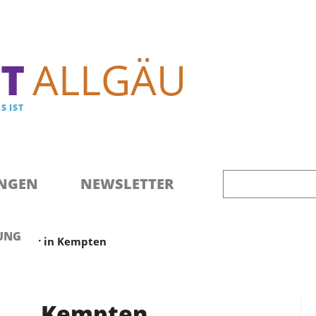
Direkt zum Inhalt
T
ALLGÄU
S IST
NGEN
NEWSLETTER
UNG
r Kinder in Kempten
r in Kempten