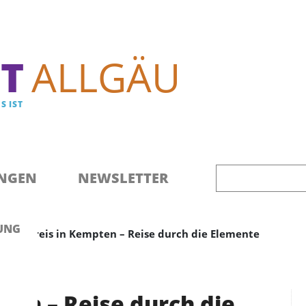
Direkt zum Inhalt
T
ALLGÄU
S IST
NGEN
NEWSLETTER
UNG
rauenkreis in Kempten – Reise durch die Elemente
ten – Reise durch die