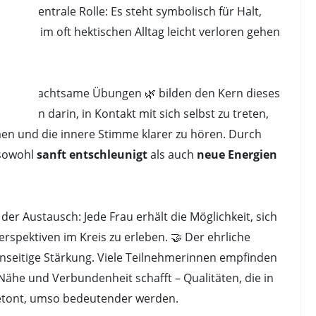
eine zentrale Rolle: Es steht symbolisch für Halt,
ten, die im oft hektischen Alltag leicht verloren gehen
se 🎨 und achtsame Übungen 🌿 bilden den Kern dieses
erinnen darin, in Kontakt mit sich selbst zu treten,
n und die innere Stimme klarer zu hören. Durch
 sowohl
sanft entschleunigt
als auch
neue Energien
der Austausch: Jede Frau erhält die Möglichkeit, sich
erspektiven im Kreis zu erleben. 🤝 Der ehrliche
enseitige Stärkung. Viele Teilnehmerinnen empfinden
 Nähe und Verbundenheit schafft – Qualitäten, die in
 betont, umso bedeutender werden.