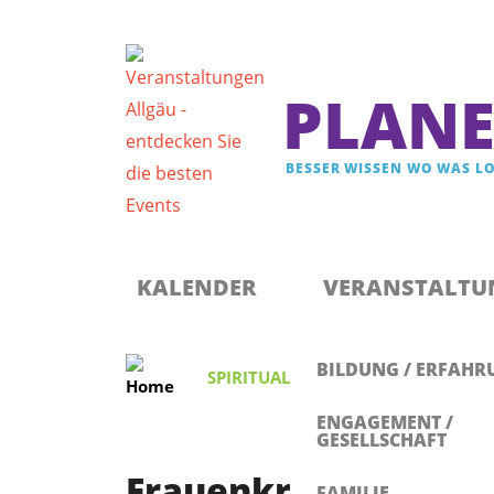
PLANE
BESSER WISSEN WO WAS LO
Registrieren & Newsletter abonnieren
Anmelden
KALENDER
VERANSTALTU
BILDUNG / ERFAHR
SPIRITUALITÄT
,
GESUNDHEIT
F
ENGAGEMENT /
GESELLSCHAFT
Frauenkreis in Kemp
FAMILIE