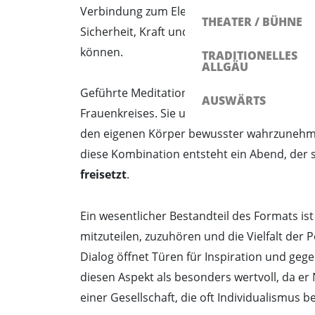
Verbindung zum Element Erde 🌍 spielt dabei 
THEATER / BÜHNE
Sicherheit, Kraft und Beständigkeit – Qualitä
können.
TRADITIONELLES
ALLGÄU
Geführte Meditationen 🧘‍♀️, kreative Impul
AUSWÄRTS
Frauenkreises. Sie unterstützen die Teilnehm
den eigenen Körper bewusster wahrzunehme
diese Kombination entsteht ein Abend, der
freisetzt
.
Ein wesentlicher Bestandteil des Formats ist 
mitzuteilen, zuzuhören und die Vielfalt der P
Dialog öffnet Türen für Inspiration und geg
diesen Aspekt als besonders wertvoll, da er
einer Gesellschaft, die oft Individualismus