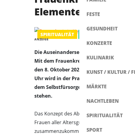
Elemente
FESTE
GESUNDHEIT
SPIRITUALITÄT
GESUNDHEIT
ANZEIGE
KONZERTE
Die Auseinandersetzung mit den vier Elem
KULINARIK
Mit dem Frauenkreis – Reise durch die E
den 8. Oktober 2025, einen Abend, der ga
KUNST / KULTUR / F
Uhr wird in der Praxis Wellenkraft BEWEG
MÄRKTE
dem Selbstfürsorge, innere Stabilität un
stehen.
NACHTLEBEN
Das Konzept des Abends setzt auf
Gemeinsc
SPIRITUALITÄT
Frauen aller Altersgruppen sind eingeladen
SPORT
zusammenzukommen, um eigene Erfahrungen