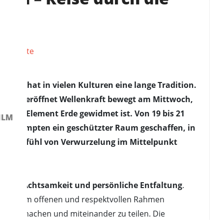
enten hat in vielen Kulturen eine lange Tradition.
lemente eröffnet Wellenkraft bewegt am Mittwoch,
nz dem Element Erde gewidmet ist. Von 19 bis 21
ILM
T in Kempten ein geschützter Raum geschaffen, in
d das Gefühl von Verwurzelung im Mittelpunkt
haft, Achtsamkeit und persönliche Entfaltung
.
, in einem offenen und respektvollen Rahmen
 zu machen und miteinander zu teilen. Die