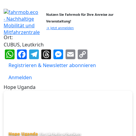
Nutzen Sie Fahrmob für Ihre Anreise zur
Veranstaltung!
→ Jetzt anmelden
Ort:
CUBUS, Leutkrich
WhatsApp
Facebook
Telegram
Threads
Messenger
Email
Copy
Link
Registrieren & Newsletter abonnieren
Anmelden
Hope Uganda
Hope Uganda
Ein Lächeln schenken