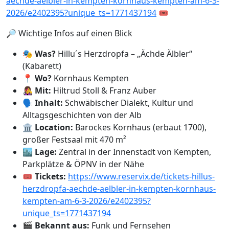
aechde-aelbler-in-kempten-kornhaus-kempten-am-6-3-
2026/e2402395?unique_ts=1771437194
🎟️
🔎 Wichtige Infos auf einen Blick
🎭
Was?
Hillu´s Herzdropfa – „Ächde Älbler“
(Kabarett)
📍
Wo?
Kornhaus Kempten
👩‍🎤
Mit:
Hiltrud Stoll & Franz Auber
🗣️
Inhalt:
Schwäbischer Dialekt, Kultur und
Alltagsgeschichten von der Alb
🏛️
Location:
Barockes Kornhaus (erbaut 1700),
großer Festsaal mit 470 m²
🏙️
Lage:
Zentral in der Innenstadt von Kempten,
Parkplätze & ÖPNV in der Nähe
🎟️
Tickets:
https://www.reservix.de/tickets-hillus-
herzdropfa-aechde-aelbler-in-kempten-kornhaus-
kempten-am-6-3-2026/e2402395?
unique_ts=1771437194
🎬
Bekannt aus:
Funk und Fernsehen