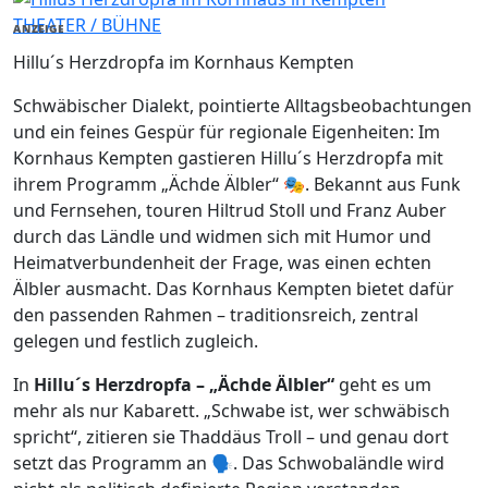
THEATER / BÜHNE
ANZEIGE
Hillu´s Herzdropfa im Kornhaus Kempten
Schwäbischer Dialekt, pointierte Alltagsbeobachtungen
und ein feines Gespür für regionale Eigenheiten: Im
Kornhaus Kempten gastieren Hillu´s Herzdropfa mit
ihrem Programm „Ächde Älbler“ 🎭. Bekannt aus Funk
und Fernsehen, touren Hiltrud Stoll und Franz Auber
durch das Ländle und widmen sich mit Humor und
Heimatverbundenheit der Frage, was einen echten
Älbler ausmacht. Das Kornhaus Kempten bietet dafür
den passenden Rahmen – traditionsreich, zentral
gelegen und festlich zugleich.
In
Hillu´s Herzdropfa – „Ächde Älbler“
geht es um
mehr als nur Kabarett. „Schwabe ist, wer schwäbisch
spricht“, zitieren sie Thaddäus Troll – und genau dort
setzt das Programm an 🗣️. Das Schwobaländle wird