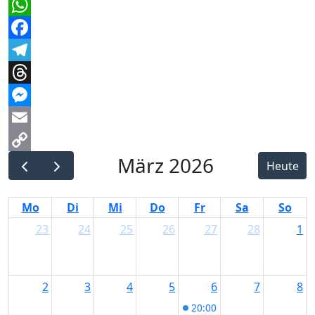
WhatsApp
Facebook
Telegram
Threads
Messenger
Email
März 2026
Copy
Heute
Link
Mo
Di
Mi
Do
Fr
Sa
So
23
24
25
26
27
28
1
2
3
4
5
6
7
8
20:00
Hillus Herzdropfa 