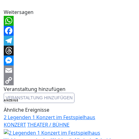
Weitersagen
WhatsApp
Facebook
Telegram
Threads
Messenger
Email
Veranstaltung hinzufügen
Copy
VERANSTALTUNG HINZUFÜGEN
Link
ANZEIGE
Ähnliche Ereignisse
2 Legenden 1 Konzert im Festspielhaus
KONZERT
THEATER / BÜHNE