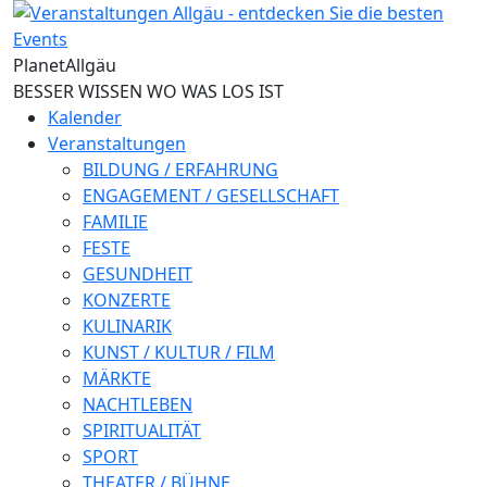
Direkt zum Inhalt
Planet
Allgäu
BESSER WISSEN WO WAS LOS IST
Kalender
Veranstaltungen
BILDUNG / ERFAHRUNG
ENGAGEMENT / GESELLSCHAFT
FAMILIE
FESTE
GESUNDHEIT
KONZERTE
KULINARIK
KUNST / KULTUR / FILM
MÄRKTE
NACHTLEBEN
SPIRITUALITÄT
SPORT
THEATER / BÜHNE