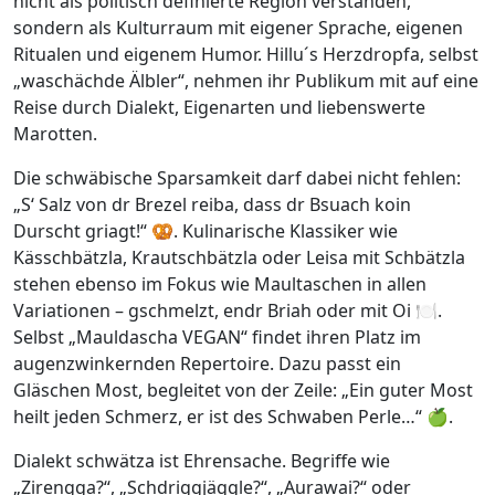
nicht als politisch definierte Region verstanden,
sondern als Kulturraum mit eigener Sprache, eigenen
Ritualen und eigenem Humor. Hillu´s Herzdropfa, selbst
„waschächde Älbler“, nehmen ihr Publikum mit auf eine
Reise durch Dialekt, Eigenarten und liebenswerte
Marotten.
Die schwäbische Sparsamkeit darf dabei nicht fehlen:
„S‘ Salz von dr Brezel reiba, dass dr Bsuach koin
Durscht griagt!“ 🥨. Kulinarische Klassiker wie
Kässchbätzla, Krautschbätzla oder Leisa mit Schbätzla
stehen ebenso im Fokus wie Maultaschen in allen
Variationen – gschmelzt, endr Briah oder mit Oi 🍽️.
Selbst „Mauldascha VEGAN“ findet ihren Platz im
augenzwinkernden Repertoire. Dazu passt ein
Gläschen Most, begleitet von der Zeile: „Ein guter Most
heilt jeden Schmerz, er ist des Schwaben Perle…“ 🍏.
Dialekt schwätza ist Ehrensache. Begriffe wie
„Zirengga?“, „Schdriggjäggle?“, „Aurawai?“ oder