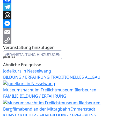
Facebook
Telegram
Threads
Messenger
Email
Veranstaltung hinzufügen
Copy
VERANSTALTUNG HINZUFÜGEN
Link
ANZEIGE
Ähnliche Ereignisse
Jodelkurs in Nesselwang
BILDUNG / ERFAHRUNG
TRADITIONELLES ALLGÄU
Museumsnacht im Freilichtmuseum Illerbeuren
FAMILIE
BILDUNG / ERFAHRUNG
Bergfilmabend an der Mittagbahn Immenstadt
KUNST / KULTUR / FILM
BILDUNG / ERFAHRUNG