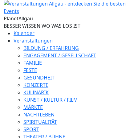
Direkt zum Inhalt
Planet
Allgäu
BESSER WISSEN WO WAS LOS IST
Kalender
Veranstaltungen
BILDUNG / ERFAHRUNG
ENGAGEMENT / GESELLSCHAFT
FAMILIE
FESTE
GESUNDHEIT
KONZERTE
KULINARIK
KUNST / KULTUR / FILM
MÄRKTE
NACHTLEBEN
SPIRITUALITÄT
SPORT
THEATER / BÜHNE