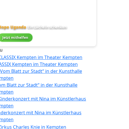
Hope Uganda
Ein Lächeln schenken
Jetzt mithelfen
u
ASSIX Kempten im Theater Kempten
om Blatt zur Stadt“ in der Kunsthalle
mpten
nderkonzert mit Nina im Künstlerhaus
mpten