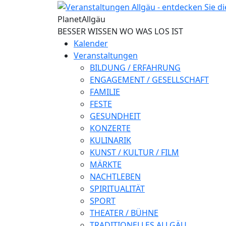
Direkt zum Inhalt
Planet
Allgäu
BESSER WISSEN WO WAS LOS IST
Kalender
Veranstaltungen
BILDUNG / ERFAHRUNG
ENGAGEMENT / GESELLSCHAFT
FAMILIE
FESTE
GESUNDHEIT
KONZERTE
KULINARIK
KUNST / KULTUR / FILM
MÄRKTE
NACHTLEBEN
SPIRITUALITÄT
SPORT
THEATER / BÜHNE
TRADITIONELLES ALLGÄU