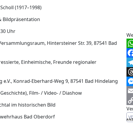
 Scholl (1917–1998)
& Bildpräsentation
:30 Uhr
We
ersammlungsraum, Hintersteiner Str. 39, 87541 Bad
Wh
essierte, Einheimische, Freunde regionaler
Fa
Te
ng e.V., Konrad-Eberhard-Weg 9, 87541 Bad Hindelang
Th
Me
 Geschichte), Film- / Video- / Diashow
Em
htal im historischen Bild
Ve
Co
erwehrhaus Bad Oberdorf
V
Li
ANZ