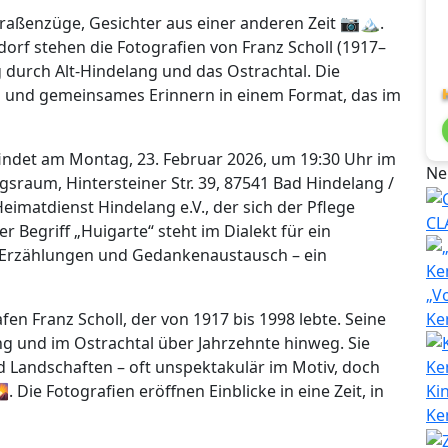
aßenzüge, Gesichter aus einer anderen Zeit 📷🏔️.
rf stehen die Fotografien von Franz Scholl (1917–
ug durch Alt-Hindelang und das Ostrachtal. Die
h und gemeinsames Erinnern in einem Format, das im
ndet am Montag, 23. Februar 2026, um 19:30 Uhr im
Ne
aum, Hintersteiner Str. 39, 87541 Bad Hindelang /
Heimatdienst Hindelang e.V., der sich der Pflege
CL
 Begriff „Huigarte“ steht im Dialekt für ein
 Erzählungen und Gedankenaustausch – ein
„V
en Franz Scholl, der von 1917 bis 1998 lebte. Seine
Ke
g und im Ostrachtal über Jahrzehnte hinweg. Sie
 Landschaften – oft unspektakulär im Motiv, doch
. Die Fotografien eröffnen Einblicke in eine Zeit, in
Ki
Ke