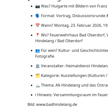
📷 Was? Huigarte mit Bildern von Franz
🗣️ Format: Vortrag, Diskussionsrunde 
📅 Wann? Montag, 23. Februar 2026, 19
📍 Wo? Feuerwehrhaus Bad Oberdorf, V
Hindelang / Bad Oberdorf
👥 Für wen? Kultur- und Geschichtsinter
Fotografie
🏛️ Veranstalter: Heimatdienst Hindela
🗂️ Kategorie: Ausstellungen (Kulturen /
🏔️ Thema: Alt-Hindelang und das Ostrac
ℹ️ Hinweis: Versammlungsraum im Feu
Bild: www.badhindelang.de