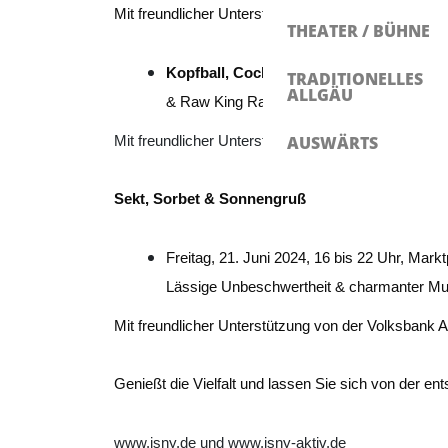
Mit freundlicher Unterstützung von der Früchte Jo
THEATER / BÜHNE
Kopfball, Cocktails, Barbecue
Freitag, 14
TRADITIONELLES
ALLGÄU
& Raw King Rats. Von Live-Musik zur Live-
AUSWÄRTS
Mit freundlicher Unterstützung vom REWE Samuel
Sekt, Sorbet & Sonnengruß
Freitag, 21. Juni 2024, 16 bis 22 Uhr, Mar
Lässige Unbeschwertheit & charmanter Mun
Mit freundlicher Unterstützung von der Volksbank
Genießt die Vielfalt und lassen Sie sich von der 
www.isny.de und www.isny-aktiv.de