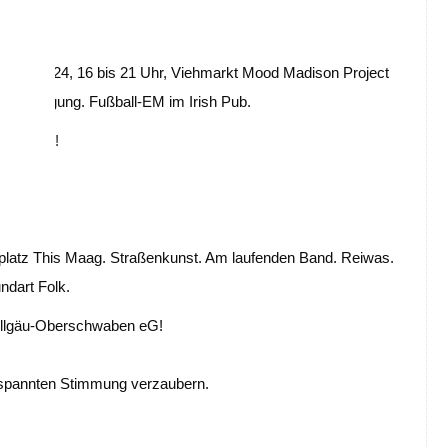
rk GmbH!
. Juni 2024, 16 bis 21 Uhr, Viehmarkt Mood Madison Project
Übertragung. Fußball-EM im Irish Pub.
 Schönle!
ktplatz This Maag. Straßenkunst. Am laufenden Band. Reiwas.
dart Folk.
 Allgäu-Oberschwaben eG!
entspannten Stimmung verzaubern.