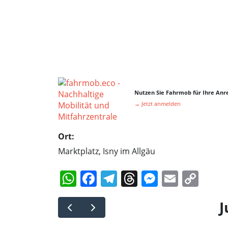
Nutzen Sie Fahrmob für Ihre Anre
→ Jetzt anmelden
Ort:
Marktplatz, Isny im Allgäu
WhatsApp
Facebook
Telegram
Threads
Messeng
Email
Cop
Lin
J