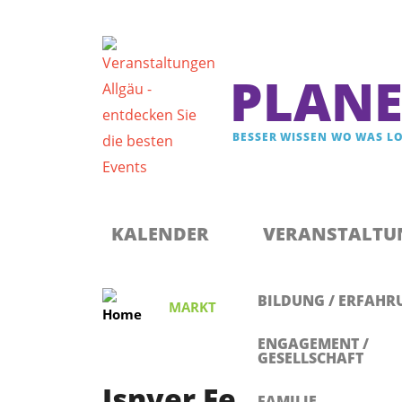
PLANE
BESSER WISSEN WO WAS LO
Registrieren & Newsletter abonnieren
Anmelden
KALENDER
VERANSTALTU
BILDUNG / ERFAHR
MARKT
Isnyer Feierabendmar
ENGAGEMENT /
GESELLSCHAFT
Isnyer Feierabendm
FAMILIE