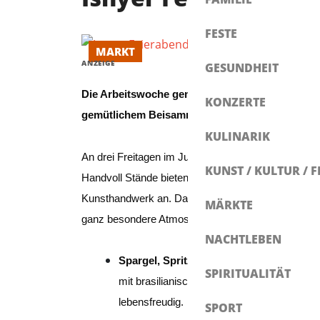
FESTE
MARKT
ANZEIGE
GESUNDHEIT
Die Arbeitswoche gemeinsam ausklingen lassen
KONZERTE
gemütlichem Beisammensein.
KULINARIK
An drei Freitagen im Juni verwandeln sich die hist
KUNST / KULTUR / F
Handvoll Stände bieten regionale Produkte, beson
Kunsthandwerk an. Dazu gesellen sich Musik und S
MÄRKTE
ganz besondere Atmosphäre.
NACHTLEBEN
Spargel, Spritz & Erdbeerschnittchen
Fre
SPIRITUALITÄT
mit brasilianischen Rhythmen von SAMBINH
lebensfreudig.
SPORT