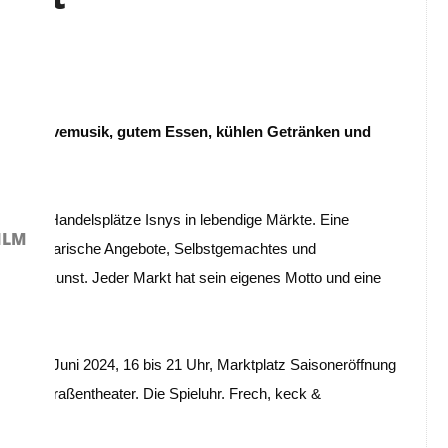
: Bei Livemusik, gutem Essen, kühlen Getränken und
orischen Handelsplätze Isnys in lebendige Märkte. Eine
ILM
dere kulinarische Angebote, Selbstgemachtes und
traßenkunst. Jeder Markt hat sein eigenes Motto und eine
itag, 7. Juni 2024, 16 bis 21 Uhr, Marktplatz Saisoneröffnung
A & Straßentheater. Die Spieluhr. Frech, keck &