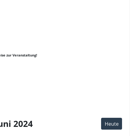
ise zur Veranstaltung!
er
y
k
uni 2024
Heute