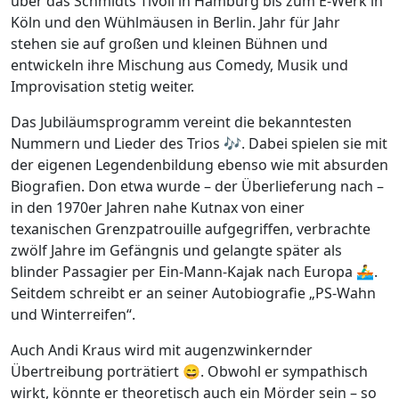
über das Schmidts Tivoli in Hamburg bis zum E-Werk in
Köln und den Wühlmäusen in Berlin. Jahr für Jahr
stehen sie auf großen und kleinen Bühnen und
entwickeln ihre Mischung aus Comedy, Musik und
Improvisation stetig weiter.
Das Jubiläumsprogramm vereint die bekanntesten
Nummern und Lieder des Trios 🎶. Dabei spielen sie mit
der eigenen Legendenbildung ebenso wie mit absurden
Biografien. Don etwa wurde – der Überlieferung nach –
in den 1970er Jahren nahe Kutnax von einer
texanischen Grenzpatrouille aufgegriffen, verbrachte
zwölf Jahre im Gefängnis und gelangte später als
blinder Passagier per Ein-Mann-Kajak nach Europa 🚣‍♂️.
Seitdem schreibt er an seiner Autobiografie „PS-Wahn
und Winterreifen“.
Auch Andi Kraus wird mit augenzwinkernder
Übertreibung porträtiert 😄. Obwohl er sympathisch
wirkt, könnte er theoretisch auch ein Mörder sein – so