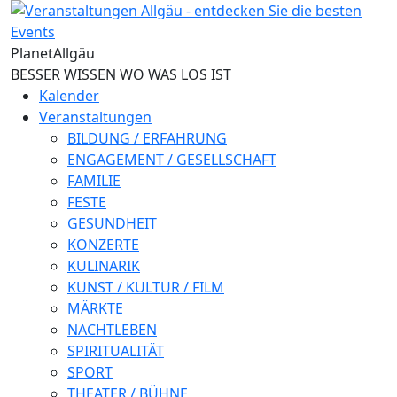
Direkt zum Inhalt
Planet
Allgäu
BESSER WISSEN WO WAS LOS IST
Kalender
Veranstaltungen
BILDUNG / ERFAHRUNG
ENGAGEMENT / GESELLSCHAFT
FAMILIE
FESTE
GESUNDHEIT
KONZERTE
KULINARIK
KUNST / KULTUR / FILM
MÄRKTE
NACHTLEBEN
SPIRITUALITÄT
SPORT
THEATER / BÜHNE