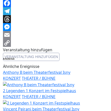
WhatsApp
Facebook
Telegram
Threads
Messenger
Email
Veranstaltung hinzufügen
Copy
VERANSTALTUNG HINZUFÜGEN
Link
ANZEIGE
Ähnliche Ereignisse
Anthony B beim Theaterfestival Isny
KONZERT
THEATER / BÜHNE
2 Legenden 1 Konzert im Festspielhaus
KONZERT
THEATER / BÜHNE
Vincent Peirani beim Theaterfestival Isny