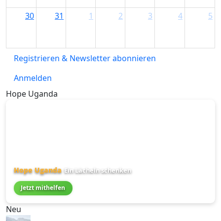
30
31
1
2
3
4
5
Registrieren & Newsletter abonnieren
Anmelden
Hope Uganda
Hope Uganda
Ein Lächeln schenken
Jetzt mithelfen
Neu