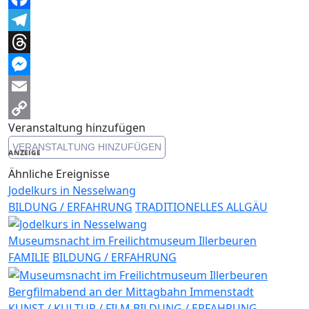
Facebook
Telegram
Threads
Messenger
Email
Veranstaltung hinzufügen
Copy
VERANSTALTUNG HINZUFÜGEN
Link
ANZEIGE
Ähnliche Ereignisse
Jodelkurs in Nesselwang
BILDUNG / ERFAHRUNG
TRADITIONELLES ALLGÄU
Museumsnacht im Freilichtmuseum Illerbeuren
FAMILIE
BILDUNG / ERFAHRUNG
Bergfilmabend an der Mittagbahn Immenstadt
KUNST / KULTUR / FILM
BILDUNG / ERFAHRUNG