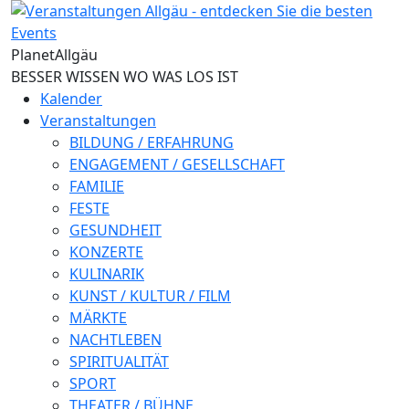
Direkt zum Inhalt
Planet
Allgäu
BESSER WISSEN WO WAS LOS IST
Kalender
Veranstaltungen
BILDUNG / ERFAHRUNG
ENGAGEMENT / GESELLSCHAFT
FAMILIE
FESTE
GESUNDHEIT
KONZERTE
KULINARIK
KUNST / KULTUR / FILM
MÄRKTE
NACHTLEBEN
SPIRITUALITÄT
SPORT
THEATER / BÜHNE