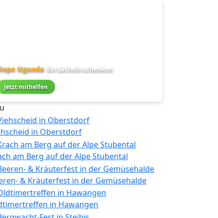
Hope Uganda
Ein Lächeln schenken
Jetzt mithelfen
u
ehscheid in Oberstdorf
ach am Berg auf der Alpe Stubental
eren- & Kräuterfest in der Gemüsehalde
dtimertreffen in Hawangen