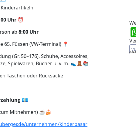
Kinderartikeln
:00 Uhr
⏰
We
erson ab
8:00 Uhr
Ve
e 65, Füssen (VW-Terminal) 📍
V
ANZ
ng (Gr. 50–176), Schuhe, Accessoires,
tze, Spielwaren, Bücher u. v. m. 👟🧸📚
en Taschen oder Rucksäcke
rzahlung
💶
h zum Mitnehmen) ☕🍰
berger.de/unternehmen/kinderbasar