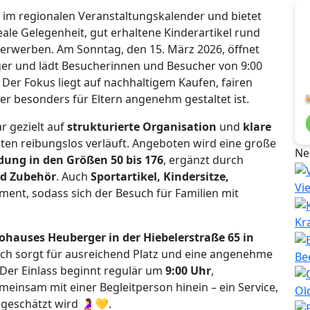
e im regionalen Veranstaltungskalender und bietet
le Gelegenheit, gut erhaltene Kinderartikel rund
 erwerben. Am Sonntag, den 15. März 2026, öffnet
er und lädt Besucherinnen und Besucher von 9:00
Der Fokus liegt auf nachhaltigem Kaufen, fairen
er besonders für Eltern angenehm gestaltet ist.
r gezielt auf
strukturierte Organisation
und
klare
igten reibungslos verläuft. Angeboten wird eine große
Ne
ung in den Größen 50 bis 176
, ergänzt durch
nd Zubehör
. Auch
Sportartikel, Kindersitze,
Vi
ent, sodass sich der Besuch für Familien mit
Kr
ohauses Heuberger in der Hiebelerstraße 65 in
ich sorgt für ausreichend Platz und eine angenehme
Be
Der Einlass beginnt regulär um
9:00 Uhr
,
einsam mit einer Begleitperson hinein – ein Service,
Ol
 geschätzt wird 🤰💛.