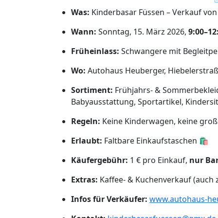
Was:
Kinderbasar Füssen – Verkauf von 
Wann:
Sonntag, 15. März 2026,
9:00–12
Früheinlass:
Schwangere mit Begleitp
Wo:
Autohaus Heuberger, Hiebelerstraß
Sortiment:
Frühjahrs- & Sommerbekleidu
Babyausstattung, Sportartikel, Kindersi
Regeln:
Keine Kinderwagen, keine groß
Erlaubt:
Faltbare Einkaufstaschen 🛍️
Käufergebühr:
1 € pro Einkauf,
nur Ba
Extras:
Kaffee- & Kuchenverkauf (auc
Infos für Verkäufer:
www.autohaus-heu