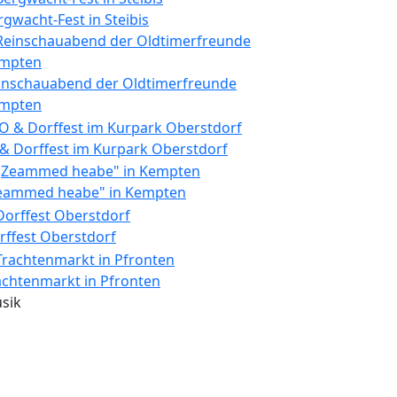
rgwacht-Fest in Steibis
inschauabend der Oldtimerfreunde
mpten
 & Dorffest im Kurpark Oberstdorf
eammed heabe" in Kempten
rffest Oberstdorf
achtenmarkt in Pfronten
sik