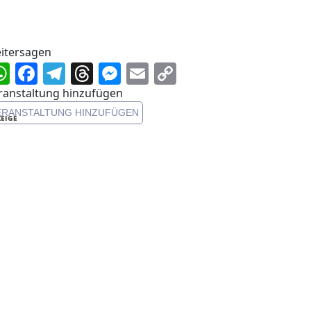
itersagen
WhatsApp
Facebook
Telegram
Threads
Messenger
Email
Copy
Link
ranstaltung hinzufügen
ERANSTALTUNG HINZUFÜGEN
EIGE