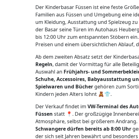
Der Kinderbasar Füssen ist eine feste Größ
Familien aus Füssen und Umgebung eine idea
um Kleidung, Ausstattung und Spielzeug zu
der Basar seine Türen im Autohaus Heuberg
bis 12:00 Uhr zum entspannten Stöbern ein. 
Preisen und einem übersichtlichen Ablauf, d
Ab dem zweiten Absatz setzt der Kinderbasa
Regeln
, damit der Vormittag für alle Beteil
Auswahl an
Frühjahrs- und Sommerbekleid
Schuhe, Accessoires, Babyausstattung u
Spielwaren und Bücher
gehören zum Sortim
Kindern jeden Alters lohnt 🧸👕.
Der Verkauf findet im
VW-Terminal des Aut
Füssen
statt 📍. Der großzügige Innenbere
Atmosphäre, selbst bei größerem Andrang. 
Schwangere dürfen bereits ab 8:00 Uhr
gem
der sich seit Jahren bewährt und besonders