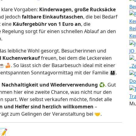
Be
n klare Vorgaben:
Kinderwagen, große Rucksäcke
ind jedoch
faltbare Einkaufstaschen
, die bei Bedarf
t eine
Käufergebühr von 1 Euro an
, die
Re
e Regelung sorgt für einen schnellen Ablauf an den
Ke
.
das leibliche Wohl gesorgt. Besucherinnen und
JO
d Kuchenverkauf
freuen, bei dem die Leckereien
. So lässt sich der Basarbesuch ideal mit einer
„Z
tspannten Sonntagvormittag mit der Familie 👨‍👩‍👧‍👦.
Do
r
Nachhaltigkeit und Wiederverwendung
♻️. Gut
mmen hier eine zweite Chance, was nicht nur den
Tr
 spart. Wer selbst verkaufen möchte, findet alle
Mu
n und Helfer sind herzlich willkommen
–
ägt zum Gelingen der Veranstaltung bei 🤝.
 📝