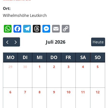
Ort:
Wilhelmshöhe Leutkirch
WhatsApp
Facebook
Telegram
Threads
Messenger
Email
Copy
Link
Juli 2026
Heute
MO
DI
MI
DO
FR
SA
SO
29
30
1
2
3
4
5
6
7
8
9
10
11
12