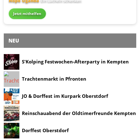
Hope Uganda
Ein Lächeln schenken
Jetzt mithelfen
NEU
S'Kolping Festwochen-Afterparty in Kempten
Trachtenmarkt in Pfronten
JO & Dorffest im Kurpark Oberstdorf
Reinschauabend der Oldtimerfreunde Kempten
Dorffest Oberstdorf