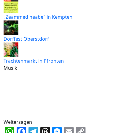
„Zeammed heabe" in Kempten
Dorffest Oberstdorf
Trachtenmarkt in Pfronten
Musik
Weitersagen
WhatsApp
Facebook
Telegram
Threads
Messenger
Email
Copy