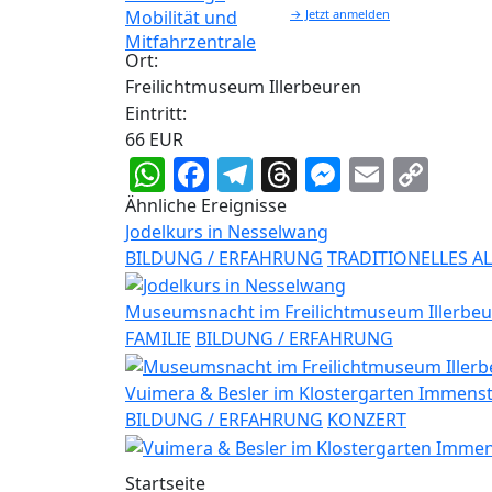
→ Jetzt anmelden
Ort:
Freilichtmuseum Illerbeuren
Eintritt:
66 EUR
WhatsApp
Facebook
Telegram
Threads
Messeng
Email
Cop
Lin
Ähnliche Ereignisse
Jodelkurs in Nesselwang
BILDUNG / ERFAHRUNG
TRADITIONELLES A
Museumsnacht im Freilichtmuseum Illerbe
FAMILIE
BILDUNG / ERFAHRUNG
Vuimera & Besler im Klostergarten Immens
BILDUNG / ERFAHRUNG
KONZERT
Startseite