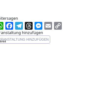
itersagen
WhatsApp
Facebook
Telegram
Threads
Messenger
Email
Copy
Link
ranstaltung hinzufügen
ERANSTALTUNG HINZUFÜGEN
EIGE