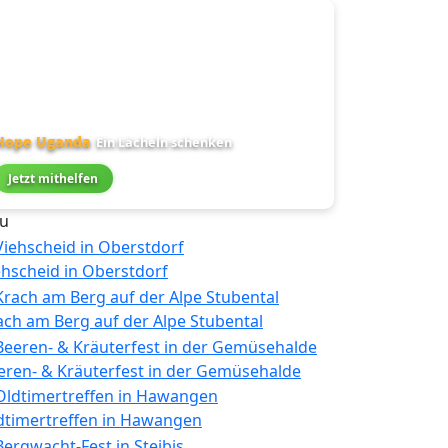
Hope Uganda
Ein Lächeln schenken
Jetzt mithelfen
u
ehscheid in Oberstdorf
ach am Berg auf der Alpe Stubental
eren- & Kräuterfest in der Gemüsehalde
dtimertreffen in Hawangen