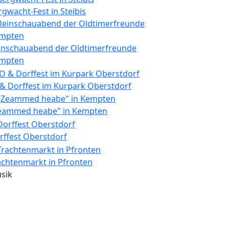
rgwacht-Fest in Steibis
inschauabend der Oldtimerfreunde
mpten
 & Dorffest im Kurpark Oberstdorf
eammed heabe" in Kempten
rffest Oberstdorf
achtenmarkt in Pfronten
sik