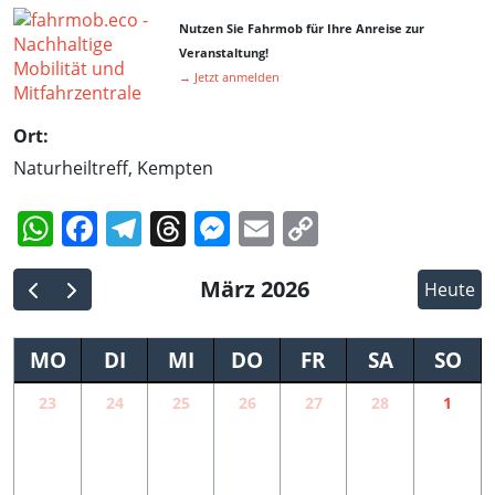
Nutzen Sie Fahrmob für Ihre Anreise zur
Veranstaltung!
→ Jetzt anmelden
Ort:
Naturheiltreff, Kempten
WhatsApp
Facebook
Telegram
Threads
Messenger
Email
Copy
Link
März 2026
Heute
MO
DI
MI
DO
FR
SA
SO
23
24
25
26
27
28
1