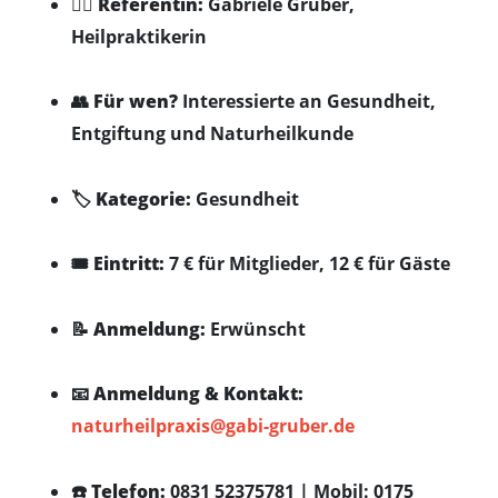
👩‍⚕️
Referentin:
Gabriele Gruber,
Heilpraktikerin
👥
Für wen?
Interessierte an Gesundheit,
Entgiftung und Naturheilkunde
🏷️
Kategorie:
Gesundheit
🎟️
Eintritt:
7 € für Mitglieder, 12 € für Gäste
📝
Anmeldung:
Erwünscht
📧
Anmeldung & Kontakt:
naturheilpraxis@gabi-gruber.de
☎️
Telefon:
0831 52375781 | Mobil: 0175