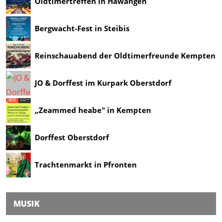
Oldtimertreffen in Hawangen
Bergwacht-Fest in Steibis
Reinschauabend der Oldtimerfreunde Kempten
JO & Dorffest im Kurpark Oberstdorf
„Zeammed heabe" in Kempten
Dorffest Oberstdorf
Trachtenmarkt in Pfronten
MUSIK