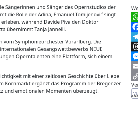
ale Sängerinnen und Sänger des Opernstudios der
We
mt die Rolle der Adina, Emanuel Tomljenović singt
u erleben, während Davide Piva den Doktor
Wh
ta übernimmt Tanja Jannelli.
Fa
ten vom Symphonieorchester Vorarlberg. Die
Te
s internationalen Gesangswettbewerbs NEUE
Th
ungen Operntalenten eine Plattform, sich einem
Me
Em
eichtigkeit mit einer zeitlosen Geschichte über Liebe
 am Kornmarkt ergänzt das Programm der Bregenzer
Ve
Co
Witz und emotionalen Momenten überzeugt.
V
Li
ANZ