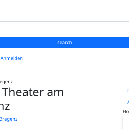
Anmelden
regenz
m Theater am
nz
Ho