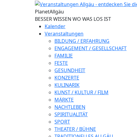
Direkt zum Inhalt
Planet
Allgäu
BESSER WISSEN WO WAS LOS IST
Kalender
Veranstaltungen
BILDUNG / ERFAHRUNG
ENGAGEMENT / GESELLSCHAFT
FAMILIE
FESTE
GESUNDHEIT
KONZERTE
KULINARIK
KUNST / KULTUR / FILM
MÄRKTE
NACHTLEBEN
SPIRITUALITÄT
SPORT
THEATER / BÜHNE
TRADITIONELLES ALLGÄU