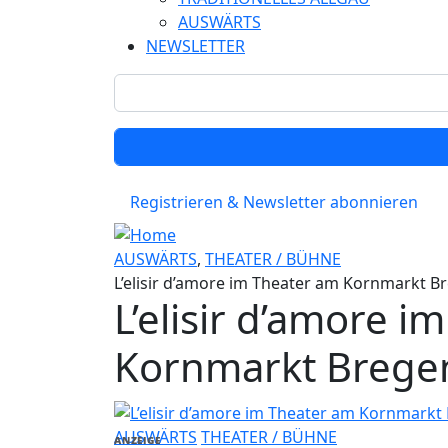
AUSWÄRTS
NEWSLETTER
Registrieren & Newsletter abonnieren
AUSWÄRTS
,
THEATER / BÜHNE
L’elisir d’amore im Theater am Kornmarkt B
L’elisir d’amore i
Kornmarkt Brege
AUSWÄRTS
THEATER / BÜHNE
ANZEIGE