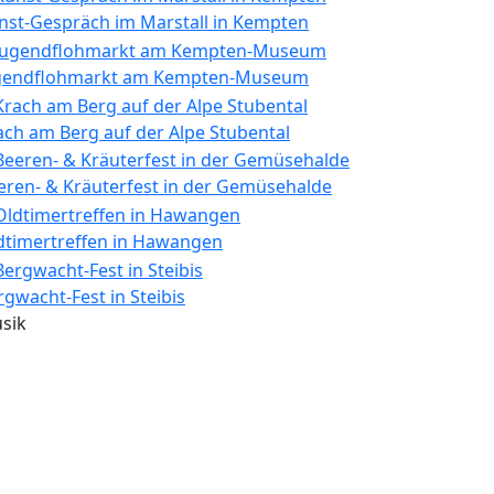
nst-Gespräch im Marstall in Kempten
gendflohmarkt am Kempten-Museum
ach am Berg auf der Alpe Stubental
eren- & Kräuterfest in der Gemüsehalde
dtimertreffen in Hawangen
rgwacht-Fest in Steibis
sik