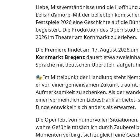
Liebe, Missverständnisse und die Hoffnung 
L’elisir d’amore. Mit der beliebten komisch
Festspiele 2026 eine Geschichte auf die Büh
begeistert. Die Produktion des Opernstudio
2026 im Theater am Kornmarkt zu erleben.
Die Premiere findet am 17. August 2026 um 
Kornmarkt Bregenz
dauert etwa zweieinhal
Sprache mit deutschen Übertiteln aufgeführ
🎭 Im Mittelpunkt der Handlung steht Nemori
er von einer gemeinsamen Zukunft träumt, 
Aufmerksamkeit zu schenken. Als der wan
einen vermeintlichen Liebestrank anbietet
Dinge entwickeln sich anders als erwartet.
Die Oper lebt von humorvollen Situatione
wahre Gefühle tatsächlich durch Zauberei 
Momenten verbirgt sich zugleich eine Gesc