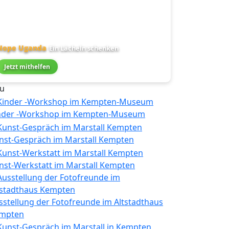
Hope Uganda
Ein Lächeln schenken
Jetzt mithelfen
u
nder -Workshop im Kempten-Museum
nst-Gespräch im Marstall Kempten
nst-Werkstatt im Marstall Kempten
sstellung der Fotofreunde im Altstadthaus
mpten