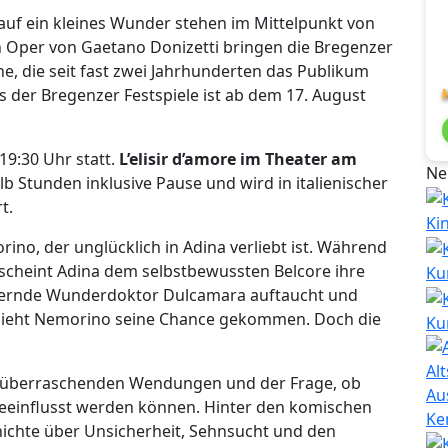
auf ein kleines Wunder stehen im Mittelpunkt von
en Oper von Gaetano Donizetti bringen die Bregenzer
ne, die seit fast zwei Jahrhunderten das Publikum
s der Bregenzer Festspiele ist ab dem 17. August
19:30 Uhr statt.
L’elisir d’amore im Theater am
Ne
b Stunden inklusive Pause und wird in italienischer
t.
Ki
no, der unglücklich in Adina verliebt ist. Während
scheint Adina dem selbstbewussten Belcore ihre
Ku
dernde Wunderdoktor Dulcamara auftaucht und
, sieht Nemorino seine Chance gekommen. Doch die
Ku
n, überraschenden Wendungen und der Frage, ob
Au
beeinflusst werden können. Hinter den komischen
Ke
hichte über Unsicherheit, Sehnsucht und den