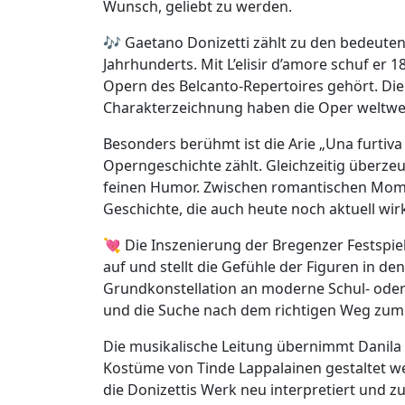
Wunsch, geliebt zu werden.
🎶 Gaetano Donizetti zählt zu den bedeuten
Jahrhunderts. Mit L’elisir d’amore schuf er 
Opern des Belcanto-Repertoires gehört. Di
Charakterzeichnung haben die Oper weltwe
Besonders berühmt ist die Arie „Una furtiva
Operngeschichte zählt. Gleichzeitig überzeu
feinen Humor. Zwischen romantischen Mome
Geschichte, die auch heute noch aktuell wirk
💘 Die Inszenierung der Bregenzer Festspie
auf und stellt die Gefühle der Figuren in de
Grundkonstellation an moderne Schul- oder
und die Suche nach dem richtigen Weg zum
Die musikalische Leitung übernimmt Danila
Kostüme von Tinde Lappalainen gestaltet w
die Donizettis Werk neu interpretiert und 