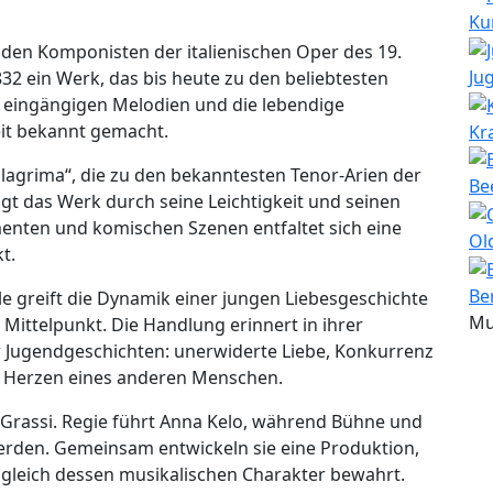
Ku
den Komponisten der italienischen Oper des 19.
Ju
1832 ein Werk, das bis heute zu den beliebtesten
e eingängigen Melodien und die lebendige
it bekannt gemacht.
Kr
 lagrima“, die zu den bekanntesten Tenor-Arien der
Be
gt das Werk durch seine Leichtigkeit und seinen
nten und komischen Szenen entfaltet sich eine
Ol
t.
Be
le greift die Dynamik einer jungen Liebesgeschichte
Mu
n Mittelpunkt. Die Handlung erinnert in ihrer
 Jugendgeschichten: unerwiderte Liebe, Konkurrenz
 Herzen eines anderen Menschen.
 Grassi. Regie führt Anna Kelo, während Bühne und
erden. Gemeinsam entwickeln sie eine Produktion,
zugleich dessen musikalischen Charakter bewahrt.