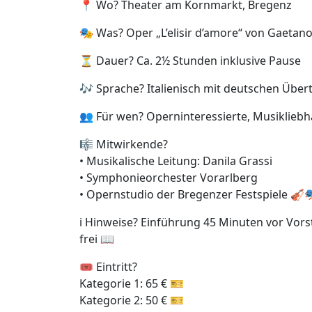
📍 Wo? Theater am Kornmarkt, Bregenz
🎭 Was? Oper „L’elisir d’amore“ von Gaetano
⏳ Dauer? Ca. 2½ Stunden inklusive Pause
🎶 Sprache? Italienisch mit deutschen Übert
👥 Für wen? Operninteressierte, Musikliebh
🎼 Mitwirkende?
• Musikalische Leitung: Danila Grassi
• Symphonieorchester Vorarlberg
• Opernstudio der Bregenzer Festspiele 🎻
ℹ️ Hinweise? Einführung 45 Minuten vor Vor
frei 📖
🎟️ Eintritt?
Kategorie 1: 65 € 🎫
Kategorie 2: 50 € 🎫