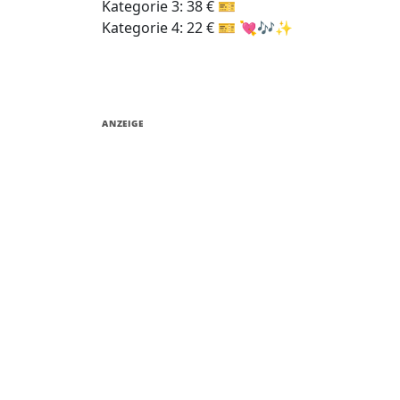
Kategorie 3: 38 € 🎫
Kategorie 4: 22 € 🎫 💘🎶✨
ANZEIGE