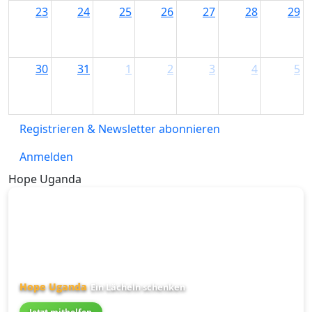
23
24
25
26
27
28
29
30
31
1
2
3
4
5
Registrieren & Newsletter abonnieren
Anmelden
Hope Uganda
Hope Uganda
Ein Lächeln schenken