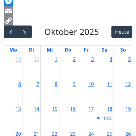
Threads
Messenger
Email
Oktober 2025
Copy
Heute
Link
Mo
Di
Mi
Do
Fr
Sa
So
29
30
1
2
3
4
5
6
7
8
9
10
11
12
13
14
15
16
17
18
19
11:00
Mädelsfloh
20
21
22
23
24
25
26