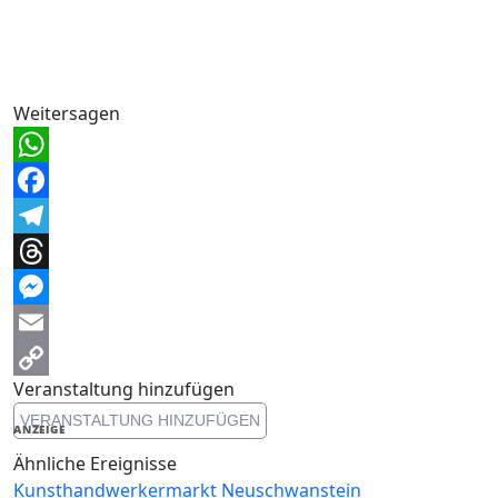
Weitersagen
WhatsApp
Facebook
Telegram
Threads
Messenger
Email
Veranstaltung hinzufügen
Copy
VERANSTALTUNG HINZUFÜGEN
Link
ANZEIGE
Ähnliche Ereignisse
Kunsthandwerkermarkt Neuschwanstein