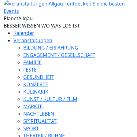
Direkt zum Inhalt
Planet
Allgäu
BESSER WISSEN WO WAS LOS IST
Kalender
Veranstaltungen
BILDUNG / ERFAHRUNG
ENGAGEMENT / GESELLSCHAFT
FAMILIE
FESTE
GESUNDHEIT
KONZERTE
KULINARIK
KUNST / KULTUR / FILM
MÄRKTE
NACHTLEBEN
SPIRITUALITÄT
SPORT
THEATER / BÜHNE