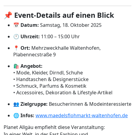
📌
Event-Details auf einen Blick
📅
Datum:
Samstag, 18. Oktober 2025
🕚
Uhrzeit:
11:00 – 15:00 Uhr
📍
Ort:
Mehrzweckhalle Waltenhofen,
Plabennecstraße 9
🛍️
Angebot:
• Mode, Kleider, Dirndl, Schuhe
• Handtaschen & Designerstücke
• Schmuck, Parfums & Kosmetik
• Accessoires, Dekoration & Lifestyle-Artikel
👥
Zielgruppe:
Besucherinnen & Modeinteressierte
🌐
Infos:
www.maedelsflohmarkt-waltenhofen.de
Planet Allgäu empfiehlt diese Veranstaltung:
In einer Welt, in der Fast Fashion und