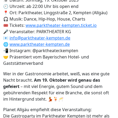
🕘 Uhrzeit: ab 22:00 Uhr bis open end
📍 Ort: Parktheater, Linggstraße 2, Kempten (Allgäu)
🎧 Musik: Dance, Hip-Hop, House, Charts
🎟️ Tickets:
www.parktheater-kempten.ticket.io
🎤 Veranstalter: PARKTHEATER KG
📧
info@parktheater-kempten.de
🌐
www.parktheater-kempten.de
📲 Instagram: @parktheater.kempten
🤝 Präsentiert vom Bayerischen Hotel- und
Gaststättenverband
Wer in der Gastronomie arbeitet, weiß, was eine gute
Nacht braucht.
Am 19. Oktober wird genau das
gefeiert
– mit viel Energie, gutem Sound und dem
gebührenden Respekt für eine Branche, die sonst oft
im Hintergrund steht. 💃🍹🥂
Planet Allgäu empfiehlt diese Veranstaltung:
Die Gastroparty im Parktheater Kempten ist mehr als