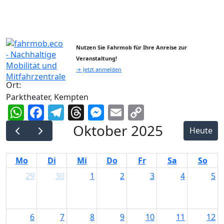
Nutzen Sie Fahrmob für Ihre Anreise zur
Veranstaltung!
→ Jetzt anmelden
Ort:
Parktheater, Kempten
WhatsApp
Facebook
Telegram
Threads
Messenger
Email
Copy
Link
Oktober 2025
Heute
Mo
Di
Mi
Do
Fr
Sa
So
29
30
1
2
3
4
5
6
7
8
9
10
11
12