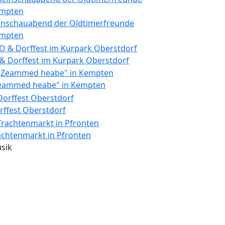
inschauabend der Oldtimerfreunde
mpten
 & Dorffest im Kurpark Oberstdorf
eammed heabe" in Kempten
rffest Oberstdorf
achtenmarkt in Pfronten
sik