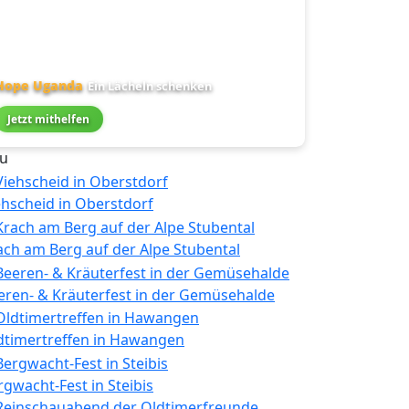
Hope Uganda
Ein Lächeln schenken
Jetzt mithelfen
u
ehscheid in Oberstdorf
ach am Berg auf der Alpe Stubental
eren- & Kräuterfest in der Gemüsehalde
dtimertreffen in Hawangen
rgwacht-Fest in Steibis