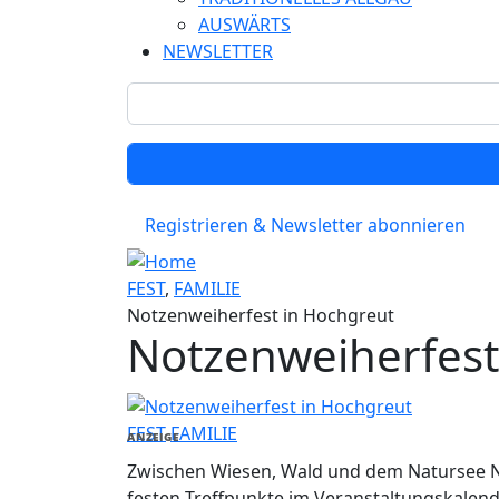
AUSWÄRTS
NEWSLETTER
Registrieren & Newsletter abonnieren
FEST
,
FAMILIE
Notzenweiherfest in Hochgreut
Notzenweiherfest
FEST
FAMILIE
ANZEIGE
Zwischen Wiesen, Wald und dem Natursee No
festen Treffpunkte im Veranstaltungskalen