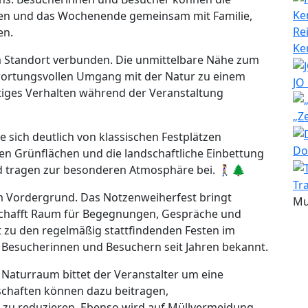
n und das Wochenende gemeinsam mit Familie,
Re
en.
Ke
m Standort verbunden. Die unmittelbare Nähe zum
ortungsvollen Umgang mit der Natur zu einem
JO
tiges Verhalten während der Veranstaltung
„Z
ie sich deutlich von klassischen Festplätzen
Do
en Grünflächen und die landschaftliche Einbettung
 tragen zur besonderen Atmosphäre bei. 🚶‍♀️🌲
Tr
m Vordergrund. Das Notzenweiherfest bringt
Mu
hafft Raum für Begegnungen, Gespräche und
t zu den regelmäßig stattfindenden Festen im
n Besucherinnen und Besuchern seit Jahren bekannt.
Naturraum bittet der Veranstalter um eine
schaften können dazu beitragen,
zu reduzieren. Ebenso wird auf Müllvermeidung