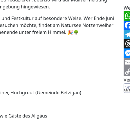
Umgebung hingewiesen.
We
und Festkultur auf besondere Weise. Wer Ende Juni
Wh
 besuchen möchte, findet am Natursee Notzenweiher
chenende unter freiem Himmel. 🎉🌳
Fa
Te
Th
Me
Em
Ve
Co
V
Li
ANZ
her, Hochgreut (Gemeinde Betzigau)
wie Gäste des Allgäus