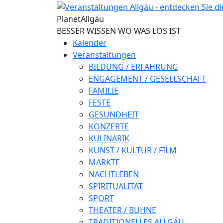
Direkt zum Inhalt
Planet
Allgäu
BESSER WISSEN WO WAS LOS IST
Kalender
Veranstaltungen
BILDUNG / ERFAHRUNG
ENGAGEMENT / GESELLSCHAFT
FAMILIE
FESTE
GESUNDHEIT
KONZERTE
KULINARIK
KUNST / KULTUR / FILM
MÄRKTE
NACHTLEBEN
SPIRITUALITÄT
SPORT
THEATER / BÜHNE
TRADITIONELLES ALLGÄU