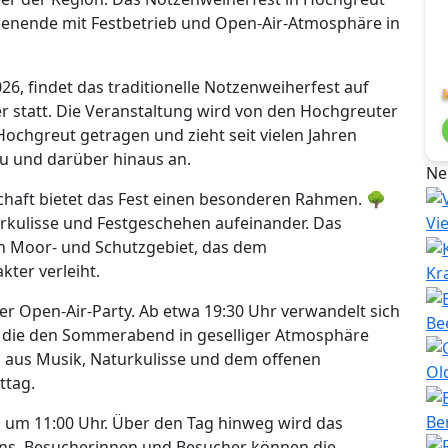
chenende mit Festbetrieb und Open-Air-Atmosphäre in
026, findet das traditionelle Notzenweiherfest auf
statt. Die Veranstaltung wird von den Hochgreuter
chgreut getragen und zieht seit vielen Jahren
u und darüber hinaus an.
Ne
schaft bietet das Fest einen besonderen Rahmen. 🌳
rkulisse und Festgeschehen aufeinander. Das
Vi
en Moor- und Schutzgebiet, das dem
ter verleiht.
Kr
er Open-Air-Party. Ab etwa 19:30 Uhr verwandelt sich
Be
le, die den Sommerabend in geselliger Atmosphäre
 aus Musik, Naturkulisse und dem offenen
Ol
ttag.
Be
s um 11:00 Uhr. Über den Tag hinweg wird das
ns. Besucherinnen und Besucher können die