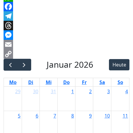
WhatsApp
Facebook
Telegram
Threads
Messenger
Email
Januar 2026
Copy
Heute
Link
Mo
Di
Mi
Do
Fr
Sa
So
29
30
31
1
2
3
4
5
6
7
8
9
10
11