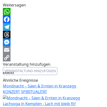
Weitersagen
WhatsApp
Facebook
Telegram
Threads
Messenger
Email
Veranstaltung hinzufügen
Copy
VERANSTALTUNG HINZUFÜGEN
Link
ANZEIGE
Ähnliche Ereignisse
Mondnacht – Säen & Ernten in Kranzegg
KONZERT
SPIRITUALITÄT
Lachyoga in Kempten - Lach mit bleib fit!