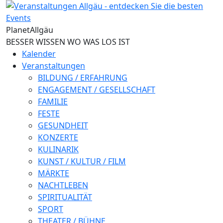
Direkt zum Inhalt
Planet
Allgäu
BESSER WISSEN WO WAS LOS IST
Kalender
Veranstaltungen
BILDUNG / ERFAHRUNG
ENGAGEMENT / GESELLSCHAFT
FAMILIE
FESTE
GESUNDHEIT
KONZERTE
KULINARIK
KUNST / KULTUR / FILM
MÄRKTE
NACHTLEBEN
SPIRITUALITÄT
SPORT
THEATER / BÜHNE