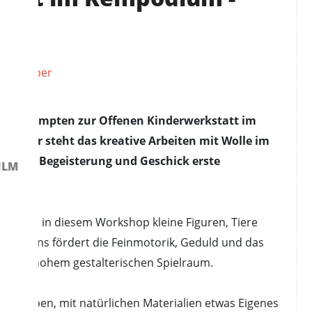
m in Kempten zur Offenen Kinderwerkstatt im
00 Uhr steht das kreative Arbeiten mit Wolle im
en mit Begeisterung und Geschick erste
ILM
ntstehen in diesem Workshop kleine Figuren, Tiere
kenfilzens fördert die Feinmotorik, Geduld und das
nis mit hohem gestalterischen Spielraum.
 Lust haben, mit natürlichen Materialien etwas Eigenes