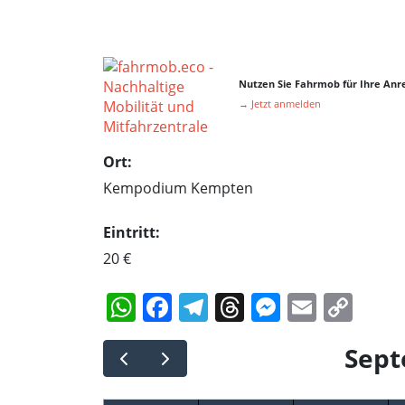
Nutzen Sie Fahrmob für Ihre Anre
→ Jetzt anmelden
Ort:
Kempodium Kempten
Eintritt:
20 €
WhatsApp
Facebook
Telegram
Threads
Messeng
Email
Cop
Lin
Sept