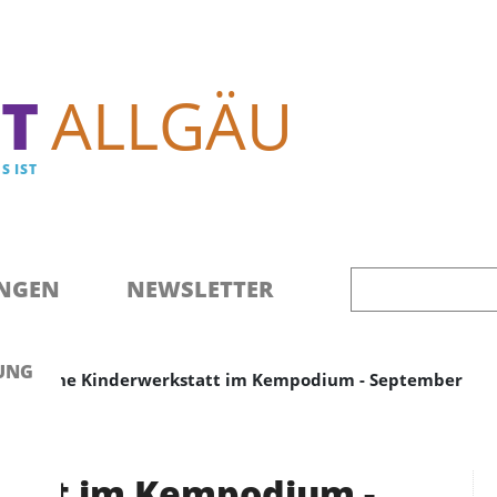
Direkt zum Inhalt
T
ALLGÄU
S IST
NGEN
NEWSLETTER
UNG
Offene Kinderwerkstatt im Kempodium - September
tatt im Kempodium -