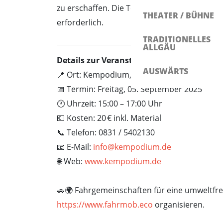
zu erschaffen. Die Teilnahme kostet 20 Euro 
THEATER / BÜHNE
erforderlich.
TRADITIONELLES
ALLGÄU
Details zur Veranstaltung:
AUSWÄRTS
📍 Ort: Kempodium, Untere Eicher Straße 3
📅 Termin: Freitag, 05. September 2025
🕐 Uhrzeit: 15:00 – 17:00 Uhr
💶 Kosten: 20 € inkl. Material
📞 Telefon: 0831 / 5402130
📧 E-Mail:
info@kempodium.de
🌐 Web:
www.kempodium.de
🚗🌍 Fahrgemeinschaften für eine umweltfre
https://www.fahrmob.eco
organisieren.