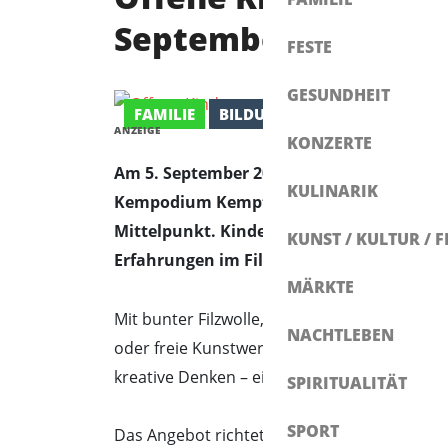
September
FESTE
GESUNDHEIT
FAMILIE
BILDUNG / ERFAHRUNG
ANZEIGE
KONZERTE
Am 5. September 2025 lädt das Kempodiu
KULINARIK
Kempodium Kempten ein. Von 15:00 bis 17:
Mittelpunkt. Kinder ab sechs Jahren könn
KUNST / KULTUR / F
Erfahrungen im Filzen sammeln.
MÄRKTE
Mit bunter Filzwolle, Nadeln und Fantasie e
NACHTLEBEN
oder freie Kunstwerke. Die Technik des Troc
kreative Denken – ein handwerkliches Erleb
SPIRITUALITÄT
SPORT
Das Angebot richtet sich an alle Kinder, die