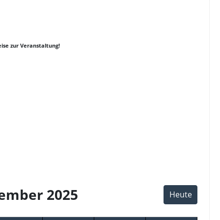
ise zur Veranstaltung!
er
y
k
ember 2025
Heute