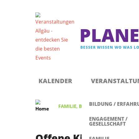
PLANE
BESSER WISSEN WO WAS LO
Registrieren & Newsletter abonnieren
Anmelden
KALENDER
VERANSTALTU
BILDUNG / ERFAHR
FAMILIE
,
BILDUNG / ERFAHRUNG
ENGAGEMENT /
GESELLSCHAFT
Offene Kinderwerks
FAMILIE