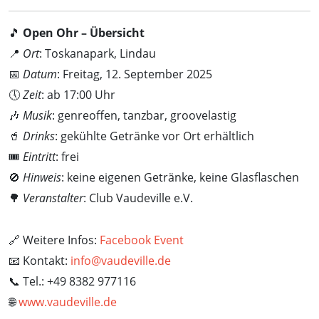
🎵
Open Ohr – Übersicht
📍
Ort
: Toskanapark, Lindau
📅
Datum
: Freitag, 12. September 2025
🕔
Zeit
: ab 17:00 Uhr
🎶
Musik
: genreoffen, tanzbar, groovelastig
🥤
Drinks
: gekühlte Getränke vor Ort erhältlich
🎟️
Eintritt
: frei
🚫
Hinweis
: keine eigenen Getränke, keine Glasflaschen
🌳
Veranstalter
: Club Vaudeville e.V.
🔗 Weitere Infos:
Facebook Event
📧 Kontakt:
info@vaudeville.de
📞 Tel.: +49 8382 977116
🌐
www.vaudeville.de