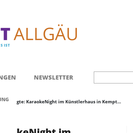
Direkt zum Inhalt
T
ALLGÄU
S IST
NGEN
NEWSLETTER
UNG
t GPT sagte: KaraokeNight im Künstlerhaus in Kempt…
araokeNight im