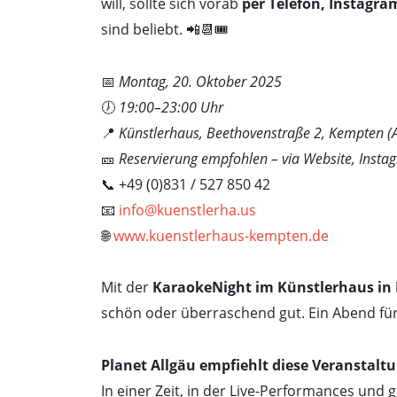
will, sollte sich vorab
per Telefon, Instagra
sind beliebt. 📲📆🎟️
📅
Montag, 20. Oktober 2025
🕖
19:00–23:00 Uhr
📍
Künstlerhaus, Beethovenstraße 2, Kempten (A
🎫
Reservierung empfohlen – via Website, Insta
📞 +49 (0)831 / 527 850 42
📧
info@kuenstlerha.us
🌐
www.kuenstlerhaus-kempten.de
Mit der
KaraokeNight im Künstlerhaus in
schön oder überraschend gut. Ein Abend für M
Planet Allgäu empfiehlt diese Veranstaltu
In einer Zeit, in der Live-Performances und