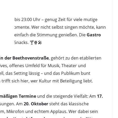
läuft bis 23:00 Uhr – genug Zeit für viele mutige
 Solo-Momente. Wer nicht selbst singen möchte, kann
 – oder einfach die Stimmung genießen. Die
Gastro
kleine Snacks. 🍸🍿🎤
in der Beethovenstraße
, gehört zu den etablierten
ives, offenes Umfeld für Musik, Theater und
ll, das Setting lässig – und das Publikum bunt
ifft sich hier, wer Kultur mit Beteiligung liebt.
lmäßigen Termine
und die steigende Vielfalt: Am
17.
sungen. Am
20. Oktober
steht das klassische
irm, Mikrofon und echtem Applaus. Wer dabei sein