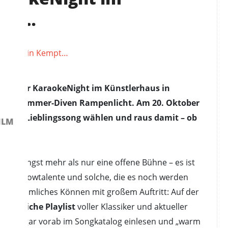
mpt…
: Bei der KaraokeNight im Künstlerhaus in
Wohnzimmer-Diven Rampenlicht. Am 20. Oktober
e ölen, Lieblingssong wählen und raus damit – ob
ILM
en
ist längst mehr als nur eine offene Bühne – es ist
nnen, Showtalente und solche, die es noch werden
oder heimliches Können mit großem Auftritt: Auf der
angreiche Playlist
voller Klassiker und aktueller
n sich sogar vorab im Songkatalog einlesen und „warm