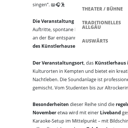
singen“. 📖🎧🕺
THEATER / BÜHNE
Die Veranstaltung
beginnt um 19:00 Uhr und 
TRADITIONELLES
ALLGÄU
Auftritte, spontane Duette und mitreißende
an der Bar entspannen, zuhören, mitfiebern
AUSWÄRTS
des Künstlerhauses
sorgt für Getränke und 
Der Veranstaltungsort
, das
Künstlerhaus 
Kulturorten in Kempten und bietet ein kreat
Nachtleben. Die Soundanlage ist professione
gemischt. Vom Studenten bis zur Altrockerin tr
Besonderheiten
dieser Reihe sind die
rege
November
etwa wird mit einer
Liveband
ge
Karaoke-Setup im Mittelpunkt – mit Bildsch