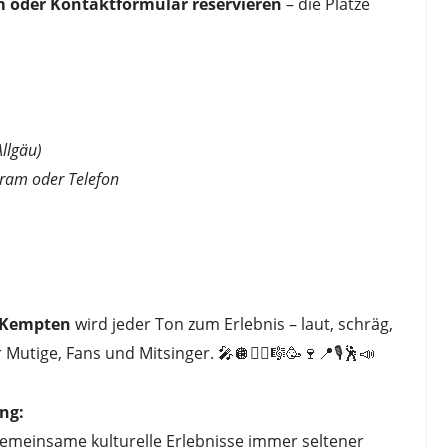
m oder Kontaktformular reservieren
– die Plätze
llgäu)
gram oder Telefon
 Kempten
wird jeder Ton zum Erlebnis – laut, schräg,
utige, Fans und Mitsinger. 🎤🪩👯‍♂️🎼🥳🍷📍🎙️🕺📣
ng:
 gemeinsame kulturelle Erlebnisse immer seltener