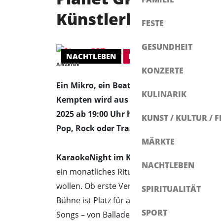
Künstlerhaus in Ke
FESTE
GESUNDHEIT
NACHTLEBEN
KONZERT
ANZEIGE
KONZERTE
Ein Mikro, ein Beat – und jede Menge Mut
KULINARIK
Kempten wird aus Publikum Bühne, aus 
2025 ab 19:00 Uhr heißt es wieder: Stimm
KUNST / KULTUR / F
Pop, Rock oder Trash-Hit. 🎤🎶💫
MÄRKTE
KaraokeNight im Künstlerhaus in Kempt
NACHTLEBEN
ein monatliches Ritual für Musikliebhaber:i
wollen. Ob erste Versuche mit Nervenkitzel 
SPIRITUALITÄT
Bühne ist Platz für alle. Mit dabei ist eine
umf
SPORT
Songs – von Ballade bis Beat. Wer will, kan