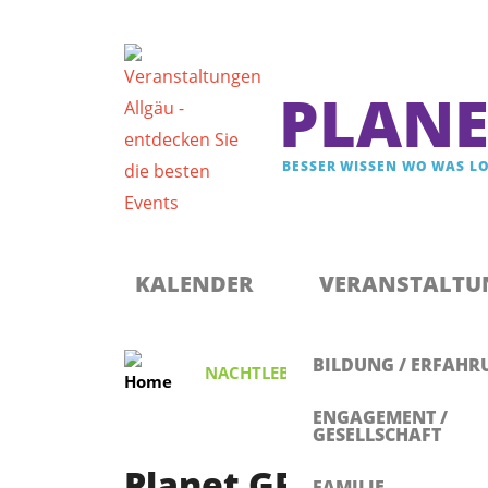
PLANE
BESSER WISSEN WO WAS LO
Registrieren & Newsletter abonnieren
Anmelden
KALENDER
VERANSTALTU
BILDUNG / ERFAHR
NACHTLEBEN
,
KONZERT
Plane
ENGAGEMENT /
GESELLSCHAFT
Planet GPT sagte: K
FAMILIE