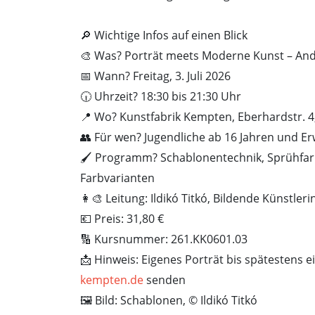
🔎 Wichtige Infos auf einen Blick
🎨 Was? Porträt meets Moderne Kunst – And
📅 Wann? Freitag, 3. Juli 2026
🕡 Uhrzeit? 18:30 bis 21:30 Uhr
📍 Wo? Kunstfabrik Kempten, Eberhardstr. 4
👥 Für wen? Jugendliche ab 16 Jahren und E
🖌️ Programm? Schablonentechnik, Sprühfarb
Farbvarianten
👩‍🎨 Leitung: Ildikó Titkó, Bildende Künstl
💶 Preis: 31,80 €
🔢 Kursnummer: 261.KK0601.03
📩 Hinweis: Eigenes Porträt bis spätestens
kempten.de
senden
🖼️ Bild: Schablonen, © Ildikó Titkó