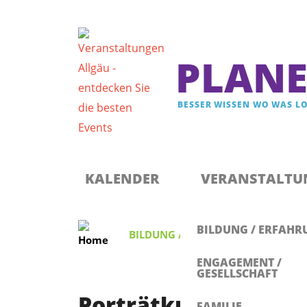
PLANE
BESSER WISSEN WO WAS LO
Registrieren & Newsletter abonnieren
Anmelden
KALENDER
VERANSTALTU
BILDUNG / ERFAHR
BILDUNG / ERFAHRUNG
,
KUNST / K
ENGAGEMENT /
GESELLSCHAFT
Porträtkunst in der
FAMILIE