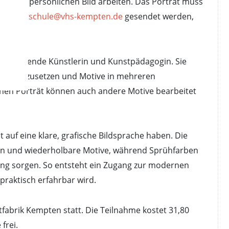
einem persönlichen Bild arbeiten. Das Porträt muss
an
kunstschule@vhs-kempten.de
gesendet werden,
📩
itkó, Bildende Künstlerin und Kunstpädagogin. Sie
onen einzusetzen und Motive in mehreren
nen Porträt können auch andere Motive bearbeitet
 auf eine klare, grafische Bildsprache haben. Die
en und wiederholbare Motive, während Sprühfarben
ung sorgen. So entsteht ein Zugang zur modernen
 praktisch erfahrbar wird.
fabrik Kempten statt. Die Teilnahme kostet 31,80
frei.