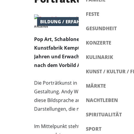
FESTE
BILDUNG / ERFAHRUNG
KUNST / KULTU
ANZEIGE
GESUNDHEIT
Pop Art, Schablonentechnik und das eigene 
KONZERTE
Kunstfabrik Kempten aufeinander. Von 18:
Jahren und Erwachsene mit grafischen Mo
KULINARIK
nach dem Vorbild Andy Warhols.
KUNST / KULTUR / F
Die Porträtkunst in der Kunstfabrik Kempte
MÄRKTE
Gestaltung. Andy Warhol gilt als prägende F
diese Bildsprache aufgegriffen und in eine 
NACHTLEBEN
Darstellungen, die mit Farbe, Wiederholung 
SPIRITUALITÄT
Im Mittelpunkt steht das eigene Porträt. D
SPORT