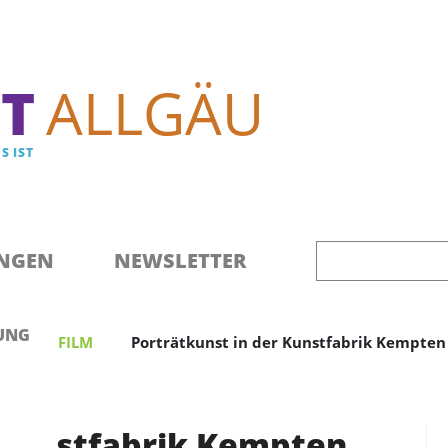
Direkt zum Inhalt
T
ALLGÄU
S IST
NGEN
NEWSLETTER
UNG
ULTUR / FILM
Porträtkunst in der Kunstfabrik Kempten
 Kunstfabrik Kempten