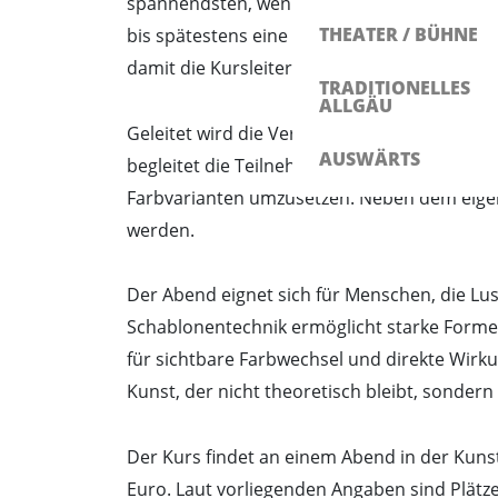
spannendsten, wenn die Teilnehmenden mit 
THEATER / BÜHNE
bis spätestens eine Woche vor Kursbeginn 
damit die Kursleiterin es vorbereiten kann. 
TRADITIONELLES
ALLGÄU
Geleitet wird die Veranstaltung von Ildikó T
AUSWÄRTS
begleitet die Teilnehmenden dabei, Schabl
Farbvarianten umzusetzen. Neben dem eige
werden.
Der Abend eignet sich für Menschen, die Lust
Schablonentechnik ermöglicht starke Form
für sichtbare Farbwechsel und direkte Wirk
Kunst, der nicht theoretisch bleibt, sondern
Der Kurs findet an einem Abend in der Kunst
Euro. Laut vorliegenden Angaben sind Plätze 