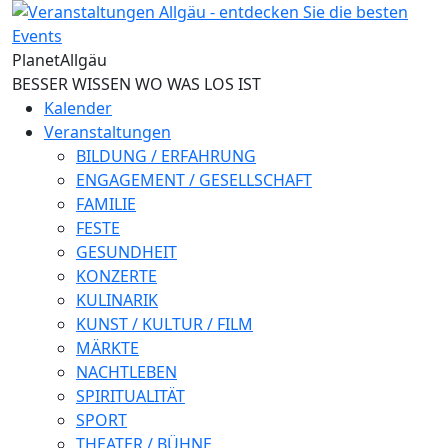
Direkt zum Inhalt
Planet
Allgäu
BESSER WISSEN WO WAS LOS IST
Kalender
Veranstaltungen
BILDUNG / ERFAHRUNG
ENGAGEMENT / GESELLSCHAFT
FAMILIE
FESTE
GESUNDHEIT
KONZERTE
KULINARIK
KUNST / KULTUR / FILM
MÄRKTE
NACHTLEBEN
SPIRITUALITÄT
SPORT
THEATER / BÜHNE