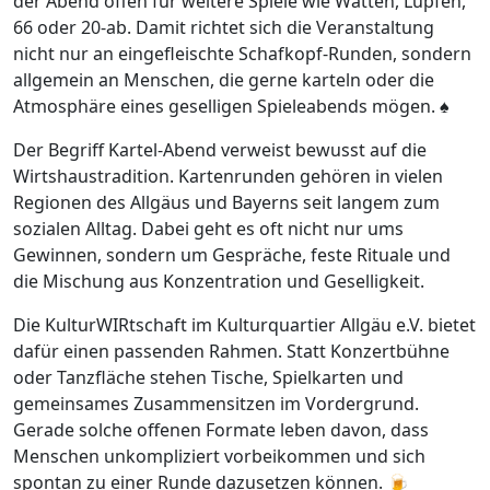
der Abend offen für weitere Spiele wie Watten, Lupfen,
66 oder 20-ab. Damit richtet sich die Veranstaltung
nicht nur an eingefleischte Schafkopf-Runden, sondern
allgemein an Menschen, die gerne karteln oder die
Atmosphäre eines geselligen Spieleabends mögen. ♠️
Der Begriff Kartel-Abend verweist bewusst auf die
Wirtshaustradition. Kartenrunden gehören in vielen
Regionen des Allgäus und Bayerns seit langem zum
sozialen Alltag. Dabei geht es oft nicht nur ums
Gewinnen, sondern um Gespräche, feste Rituale und
die Mischung aus Konzentration und Geselligkeit.
Die KulturWIRtschaft im Kulturquartier Allgäu e.V. bietet
dafür einen passenden Rahmen. Statt Konzertbühne
oder Tanzfläche stehen Tische, Spielkarten und
gemeinsames Zusammensitzen im Vordergrund.
Gerade solche offenen Formate leben davon, dass
Menschen unkompliziert vorbeikommen und sich
spontan zu einer Runde dazusetzen können. 🍺