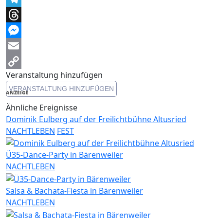
Telegram
Threads
Messenger
Email
Veranstaltung hinzufügen
Copy
VERANSTALTUNG HINZUFÜGEN
Link
ANZEIGE
Ähnliche Ereignisse
Dominik Eulberg auf der Freilichtbühne Altusried
NACHTLEBEN
FEST
Ü35-Dance-Party in Bärenweiler
NACHTLEBEN
Salsa & Bachata-Fiesta in Bärenweiler
NACHTLEBEN