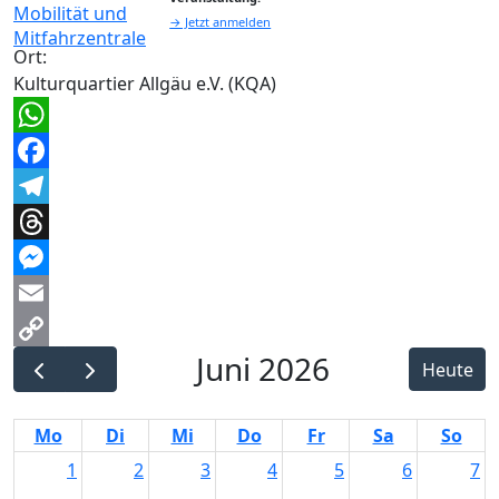
→ Jetzt anmelden
Ort:
Kulturquartier Allgäu e.V. (KQA)
WhatsApp
Facebook
Telegram
Threads
Messenger
Email
Juni 2026
Copy
Heute
Link
Mo
Di
Mi
Do
Fr
Sa
So
1
2
3
4
5
6
7