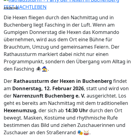
FEST
NACHTLEBEN
ANZEIGE
Die Hexen fliegen durch den Nachmittag und in
Buchenberg liegt Fasching in der Luft. Wenn am
Gumpigen Donnerstag die Hexen das Kommando
übernehmen, wird aus dem Ort eine Bühne für
Brauchtum, Umzug und gemeinsames Feiern. Der
Rathaussturm markiert dabei nicht nur einen
Programmpunkt, sondern den Übergang vom Alltag in
den Fasching 🕷️🧙‍♀️.
Der
Rathaussturm der Hexen in Buchenberg
findet
am
Donnerstag, 12. Februar 2026
, statt und wird von
der
Narrenzunft Buchenberg e. V.
ausgerichtet. Los
geht es bereits am Nachmittag mit dem traditionellen
Hexenumzug
, der sich ab
14:30 Uhr
durch den Ort
bewegt. Masken, Kostüme und rhythmische Rufe
bestimmen das Bild und ziehen Zuschauerinnen und
Zuschauer an den Straßenrand 🎭🥁.