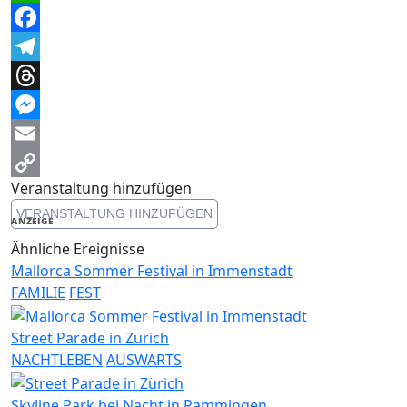
WhatsApp
Facebook
Telegram
Threads
Messenger
Email
Veranstaltung hinzufügen
Copy
VERANSTALTUNG HINZUFÜGEN
Link
ANZEIGE
Ähnliche Ereignisse
Mallorca Sommer Festival in Immenstadt
FAMILIE
FEST
Street Parade in Zürich
NACHTLEBEN
AUSWÄRTS
Skyline Park bei Nacht in Rammingen