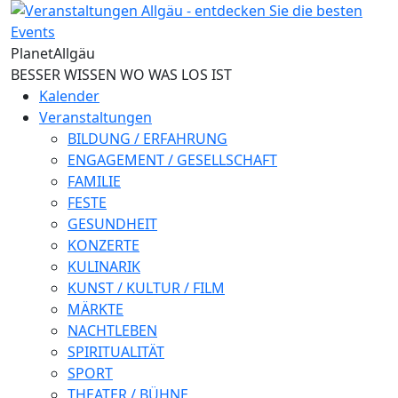
Direkt zum Inhalt
Planet
Allgäu
BESSER WISSEN WO WAS LOS IST
Kalender
Veranstaltungen
BILDUNG / ERFAHRUNG
ENGAGEMENT / GESELLSCHAFT
FAMILIE
FESTE
GESUNDHEIT
KONZERTE
KULINARIK
KUNST / KULTUR / FILM
MÄRKTE
NACHTLEBEN
SPIRITUALITÄT
SPORT
THEATER / BÜHNE