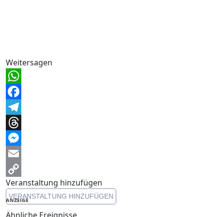
Weitersagen
WhatsApp
Facebook
Telegram
Threads
Messenger
Email
Veranstaltung hinzufügen
Copy
VERANSTALTUNG HINZUFÜGEN
Link
ANZEIGE
Ähnliche Ereignisse