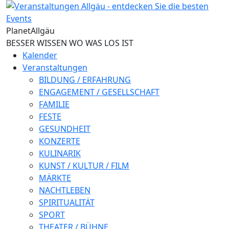
Direkt zum Inhalt
Planet
Allgäu
BESSER WISSEN WO WAS LOS IST
Kalender
Veranstaltungen
BILDUNG / ERFAHRUNG
ENGAGEMENT / GESELLSCHAFT
FAMILIE
FESTE
GESUNDHEIT
KONZERTE
KULINARIK
KUNST / KULTUR / FILM
MÄRKTE
NACHTLEBEN
SPIRITUALITÄT
SPORT
THEATER / BÜHNE