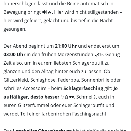
höherschlagen lässt und die Beine automatisch in
Bewegung bringt 🔊🔥. Hier wird nicht stillgestanden –
hier wird gefeiert, gelacht und bis tief in die Nacht
gesungen.
Der Abend beginnt um
21:00 Uhr
und endet erst um
03:00 Uhr
in den frühen Morgenstunden 🌙✨. Genug
Zeit also, um in eurem liebsten Schlageroutfit zu
glänzen und den Alltag hinter euch zu lassen. Ob
Glitzerkleid, Schlaghose, Federboa, Sonnenbrille oder
schrilles Accessoire – beim
Schlagerfasching
gilt:
Je
auffälliger, desto besser
✨👗🕶️. Schmeißt euch in
euren Glitzerfummel oder euer Schlageroutfit und
werdet Teil einer farbenfrohen Faschingsnacht.
Der
Lenzkeller Obergünzburg
bietet dafür die perfekte